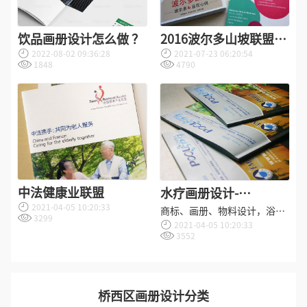
饮品画册设计怎么做 ？
2016波尔多山坡联盟-
2022-08-02 09:36:28
2021-07-23 06:20:54
厦门大师班
1848
4790
中法健康业联盟
水疗画册设计-
2021-04-05 10:20:33
POOLSPA普仕霸画册设
商标、画册、物料设计，浴霸
3299
2021-04-05 10:20:33
计公司
logo设计软件免费
3552
桥西区画册设计分类