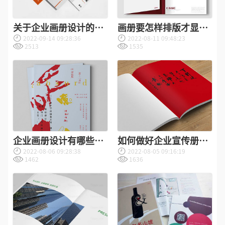
关于企业画册设计的流
画册要怎样排版才显得
2022-09-14 09:28:36
2022-08-11 09:48:23
程详解
高端大气？
2513
1535
企业画册设计有哪些用
如何做好企业宣传册设
2022-08-06 09:28:38
2022-08-05 09:16:19
途？
计？
1462
1636