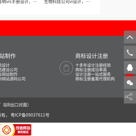
音响vis手册设计，音
生物科技公司vi设计，生
响品牌vi设计
物制药vi设计
站制作
商标设计注册
135 0
站设计
十多年设计注册经验
站建设公司
商标注册成功率高
业网站制作
设计注册一站式服务
州网站源码公司
商标注册备案代理机构
在线咨
南”站B出口对面）
所有，
粤ICP备09037611号