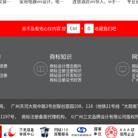
女装品
家用电器vis设计，电器
连锁酒店vis导入，vi手册
专业
vis手册导入
规范设计
来不及看完心仪内容 按
Ctrl
+
D
收藏我们吧
询
商标知识
网
续费
商标设计理念图片
网
商标注册注册知识
网
注册
网站设计开发知识
企
商标注册证书欣赏
广
， 广州天河大观中路3号创智创意园108、116（地铁21号线“大观
01197号，
商标注册备案代理机构， ©广州三文品牌设计有限公司版权