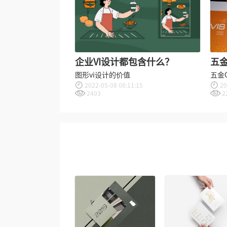
企业VI设计都包含什么？
五金
计
图形vi设计的价值
五金
2022-05-08 08:11:15
20
2403
2