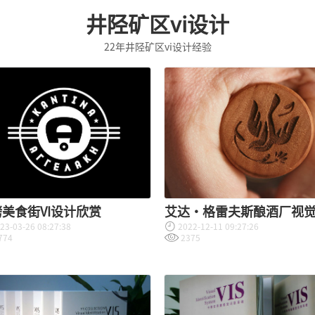
井陉矿区vi设计
22年井陉矿区vi设计经验
美食街VI设计欣赏
艾达·格雷夫斯酿酒厂视觉
23-03-26 08:27:38
2022-12-11 09:27:26
形象设计
774
2375