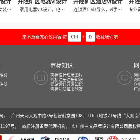
i设计
井陉矿区电器vi设计
井陉矿区酒店vi设计
井陉
女装品
家用电器vis设计，电器
连锁酒店vis导入，vi手册
专业
vis手册导入
规范设计
来不及看完心仪内容 按
Ctrl
+
D
收藏我们吧
询
商标知识
网
续费
商标设计理念图片
网
商标注册注册知识
网
注册
网站设计开发知识
企
商标注册证书欣赏
广
， 广州天河大观中路3号创智创意园108、116（地铁21号线“大观
01197号，
商标注册备案代理机构， ©广州三文品牌设计有限公司版权