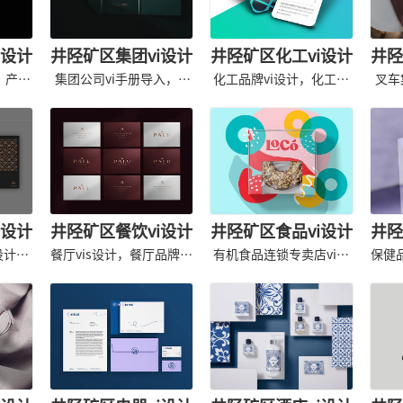
i设计
井陉矿区集团vi设计
井陉矿区化工vi设计
井陉
，产品
集团公司vi手册导入，vi
化工品牌vi设计，化工产
叉车
应用规范
品vis手册
i设计
井陉矿区餐饮vi设计
井陉矿区食品vi设计
井陉
设计，
餐厅vis设计，餐厅品牌设
有机食品连锁专卖店vi，
保健
计设计
专卖店vis设计