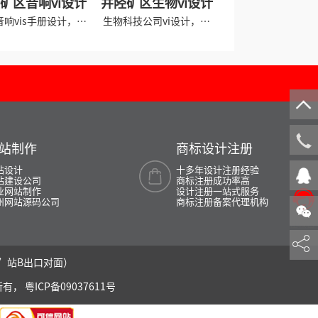
矿区音响vi设计
井陉矿区生物vi设计
音响vis手册设计，音
生物科技公司vi设计，生
响品牌vi设计
物制药vi设计
站制作
商标设计注册
135 0
站设计
十多年设计注册经验
站建设公司
商标注册成功率高
业网站制作
设计注册一站式服务
州网站源码公司
商标注册备案代理机构
在线咨
南”站B出口对面）
所有，
粤ICP备09037611号