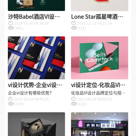
沙特Babel酒店VI设计
Lone Star孤星啤酒视
2023-03-30 09:38:38
2022-12-12 08:27:26
欣赏
觉VI形象设计
3091
2121
vi设计优势-企业vi设计
vi设计定位-化妆品VI设
有哪些优势？
计品牌定位与规划？
企业vi设计有哪些优势？
化妆品VI设计品牌定位与规
2021-06-24 08:49:25
2021-06-24 08:49:25
划？
2269
2210