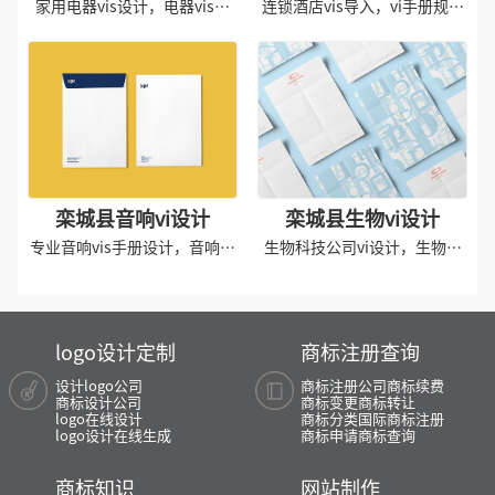
家用电器vis设计，电器vis手
连锁酒店vis导入，vi手册规范
册导入
设计
栾城县音响vi设计
栾城县生物vi设计
专业音响vis手册设计，音响品
生物科技公司vi设计，生物制
牌vi设计
药vi设计
logo设计定制
商标注册查询
设计logo公司
商标注册公司
商标续费
商标设计公司
商标变更
商标转让
logo在线设计
商标分类
国际商标注册
logo设计在线生成
商标申请
商标查询
商标知识
网站制作