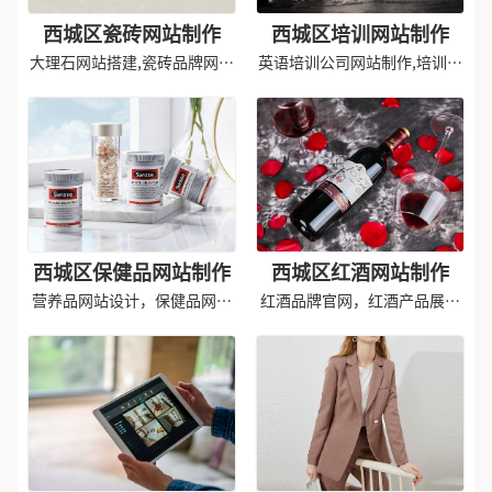
西城区瓷砖网站制作
西城区培训网站制作
大理石网站搭建,瓷砖品牌网站
英语培训公司网站制作,培训公
开发
司官网站建设
西城区保健品网站制作
西城区红酒网站制作
营养品网站设计，保健品网站
红酒品牌官网，红酒产品展示
建设
网站建设