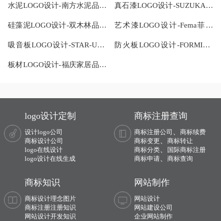
水泥LOGO设计-南方水泥品牌
真石漆LOGO设计-SUZUKA铃
logo设计
鹿品牌logo设计
硅藻泥LOGO设计-双木林品牌
艺术漆LOGO设计-Fema菲玛
logo设计
品牌logo设计
吸音板LOGO设计-STAR-USG
防火板LOGO设计-FORMICA
星牌优时吉品牌logo设计
富美家品牌logo设计
板材LOGO设计-福庆家居品牌
logo设计
logo设计定制
商标注册查询
、
设计logo公司
商标注册公司
商标续费
、
商标设计公司
商标变更
商标转让
、
logo在线设计
商标分类
国际商标注册
、
logo设计在线生成
商标申请
商标查询
商标知识
网站制作
商标设计理念图片
网站设计
商标注册注册知识
网站建设公司
网站设计开发知识
企业网站制作