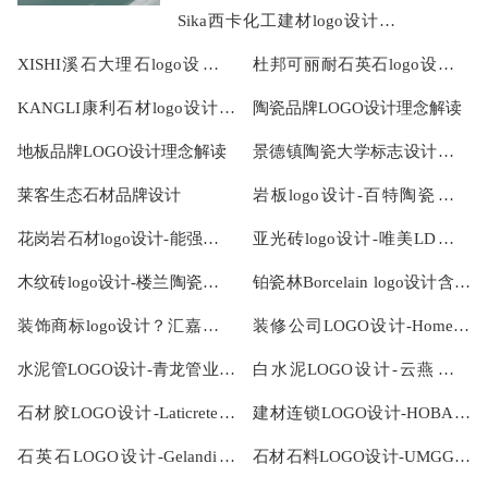
Sika西卡化工建材logo设计含
义及工业车辆品牌标志设计理
XISHI溪石大理石logo设计含
杜邦可丽耐石英石logo设计含
念
义及石材品牌标志设计理念
义及人造石品牌标志设计理念
KANGLI康利石材logo设计含
陶瓷品牌LOGO设计理念解读
义及人造石品牌标志设计理念
地板品牌LOGO设计理念解读
景德镇陶瓷大学标志设计含义
及设计理念
莱客生态石材品牌设计
岩板logo设计-百特陶瓷品牌
logo设计
花岗岩石材logo设计-能强瓷砖
亚光砖logo设计-唯美LD陶瓷
品牌logo设计
品牌logo设计
木纹砖logo设计-楼兰陶瓷品牌
铂瓷林Borcelain logo设计含义
logo设计
及陶瓷品牌标志设计理念
装饰商标logo设计？汇嘉展览
装修公司LOGO设计-Homello
品牌logo设计
华美乐品牌logo设计
水泥管LOGO设计-青龙管业品
白水泥LOGO设计-云燕品牌
牌logo设计
logo设计
石材胶LOGO设计-Laticrete雷
建材连锁LOGO设计-HOBA好
帝品牌logo设计
百年家居品牌logo设计
石英石LOGO设计-Gelandi戈
石材石料LOGO设计-UMGG环
兰迪品牌logo设计
球石材品牌logo设计