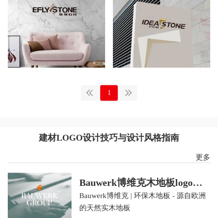
1
建材LOGO设计技巧与设计风格指南
更多
Bauwerk博维克木地板logo设
计含义及建筑材料品牌标志设
Bauwerk博维克 | 环保木地板 - 源自欧洲
的天然实木地板
计理念