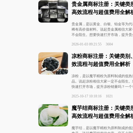
贵金属商标注册：关键类
高效流程与超值费用全解
贵金属，是以黄金、白银、铂金等为代
稀有高价值材料。说起贵金属相信大家
不会陌生。想要快速打开市场，提升贵
产品的认可度与销量吗？一个有自己独
2026-01-03 09:21:55
3604
性的贵金属商标至关重要！不仅能帮助
品牌在众多同类...
凉粉商标注册：关键类别
效流程与超值费用全解析
凉粉，是以魔芋精粉为原料制成的低热
品。说起凉粉相信大家一定不会陌生。
快速打开市场，提升凉粉销量吗？一个
己独特个性的凉粉商标至关重要！不仅
2025-10-17 10:18:16
1021
助您的凉粉在众多同类产品中脱颖而出
能为您建立品牌...
魔芋结商标注册：关键类
高效流程与超值费用全解
魔芋结，是以魔芋精粉为原料制成的低