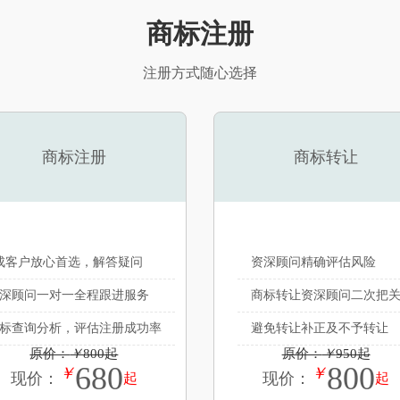
商标注册
注册方式随心选择
商标注册
商标转让
成客户放心首选，解答疑问
资深顾问精确评估风险
深顾问一对一全程跟进服务
商标转让资深顾问二次把
标查询分析，评估注册成功率
避免转让补正及不予转让
原价：
￥
800起
原价：
￥
950起
680
800
￥
￥
现价：
现价：
起
起