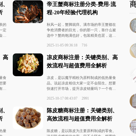
别、
帝王蟹商标注册分类-费用-流
析
程-20年经验代理机构
表的
秋风一起，蟹脚就痒。满市场的帝王蟹都在
一定
争抢消费者的目光，你的那一只，靠什么被
金属
选中？蟹肉饱满也好，包装精美也罢，这一
特个
切的前提，是你的牌子立得住。商标就是那
2025-11-05 09:36:18
716
您的
块压舱石。石头不稳，巨轮也可能倾覆。我
见过太多企业，...
、高
凉皮商标注册：关键类别、高
效流程与超值费用全解析
量食
凉皮，是以魔芋精粉为原料制成的低热量食
想要
品。说起凉皮相信大家一定不会陌生。想要
有自
快速打开市场，提升凉皮销量吗？一个有自
能帮
己独特个性的凉皮商标至关重要！不仅能帮
2025-10-17 08:43:07
2991
，更
助您的凉皮在众多同类产品中脱颖而出，更
能为您建立品牌...
别、
陈皮糖商标注册：关键类别、
析
高效流程与超值费用全解析
热量
陈皮糖，是以陈皮为主要原料制成的零食。