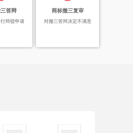
撤三答辩
商标撤三复审
进行辩驳申请
对撤三答辩决定不满意