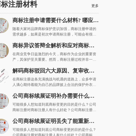
商标注册材料
更多
商标注册申请需要什么材料? 哪应当
怎样准备需要提供条件资料！
随着大家对品牌商标保护意识加强，商标注册申请的
需求越多，如果是初次申请商标注册，可能会有很多
疑问，比如商标注册申请需要什么材料？个人申请商
商标异议答辩全解析和应对商标异
标注册需要什么材料？清楚明白商标注册申请所需什
么材料后，距离商标注...
议的关键之道
在商业竞争日益激烈的今天，商标作为企业的重要资
产，其保护至关重要。然而，商标注册过程并非一帆
风顺，商标异议时有发生。当收到商标异议通知时，
解码商标驳回六大原因、复审收费
商标异议答辩就成为了维护商标权益的关键步骤。那
么，什么是商标异议答...
及应对策略一览
在商标注册这条充满挑战与机遇的道路上，众多申请
人满心期待着能为自己的品牌披上合法的保护外衣，
顺利拿下商标权。然而，现实里商标驳回这一拦路
公司商标续展证明补办需要什么资
虎，却常让不少人美梦暂歇。今天，咱们就来深入探
究商标驳回，从概念到原...
料？
可能很多人想知道到底商标变更的目的是什么？公司
商标注册对商标注册人有什么好处？公司商标注册对
商家有什么好处？商标注册对市场有什么影响？商标
公司商标续展证明丢失了能重新补
注册的问题有哪些？为什么要进行商标续费？公司商
标续费后要等多长时间...
发吗？
可能很多人想知道到底公司商标变更的目的是什么？
公司商标注册对商标注册人有什么好处？公司商标注