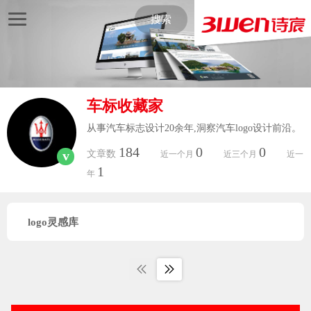
搜索
车标收藏家
从事汽车标志设计20余年,洞察汽车logo设计前沿。
184
0
0
v
文章数
近一个月
近三个月
近一
1
年
logo灵感库