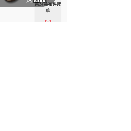
第24类布料床
单
第25类服装鞋
帽
第26类纽扣拉
链
第27类地毯席
垫
第28类健身器
械