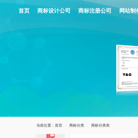
第04类燃料油
首页
商标设计公司
商标注册公司
网站制
脂
第05类药品制
剂
第06类五金器
具
第07类机械机
器
第08类手工用
具
当前位置：
首页
/
商标分类
/
商标分类表