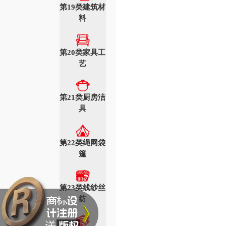
第19类建筑材
料
第20类家具工
艺
第21类厨房洁
具
第22类绳网袋
篷
第23类线纱丝
纺