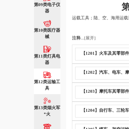
第09类电子仪
器
运载工具；陆、空、海用运载
第10类医疗器
械
注释
...[展开]
【1201】火车及其零部
第11类灯具电
器
【1202】汽车、电车
第12类运输工
具
【1203】摩托车其零部
第13类烟火军
【1204】自行车、三
*火