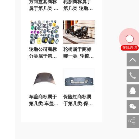
方向盘套商标
轮胎商标属于
属于第几类-方
第几类-轮胎商
向盘套商标注
标注册属于哪
册属于哪一
一类？「商标
类？「商标分
分类」
类」
在线咨询
轮胎公司商标
轮椅属于商标
分类属于第几
哪一类_轮椅注
类-轮胎店商标
册哪一类商标?
注册属于哪一
类？
135 0
车盖商标属于
保险杠商标属
第几类-车盖商
于第几类-保险
标注册属于哪
杠商标注册属
一类？「商标
于哪一类？
分类」
「商标分类」