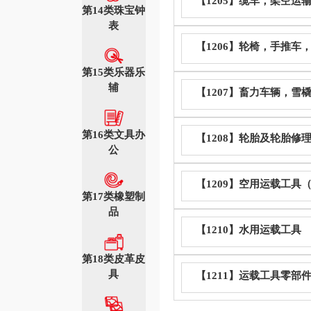
【1205】缆车，架空运
第14类珠宝钟
表
【1206】轮椅，手推车
第15类乐器乐
辅
【1207】畜力车辆，雪
第16类文具办
【1208】轮胎及轮胎修
公
【1209】空用运载工具
第17类橡塑制
品
【1210】水用运载工具
第18类皮革皮
具
【1211】运载工具零部