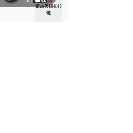
第26类纽扣拉
链
第27类地毯席
垫
第28类健身器
械
第29类鱼肉食
品
第30类食品佐
料