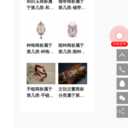
和田玉商标属
领带商标属于
于第几类-和田
第几类-领带商
玉商标注册属
标注册属于哪
于哪一类？
一类？「商标
「商标分类」
分类」
在线咨询
钟饰商标属于
闹钟商标属于
第几类-钟饰商
第几类-闹钟商
标注册属于哪
标注册属于哪
一类？「商标
一类？「商标
分类」
分类」
135 0
手链商标属于
文玩古董商标
第几类-手链商
分类属于第几
标注册属于哪
类-珠宝工艺品
一类？「商标
商标注册属于
分类」
哪一类？