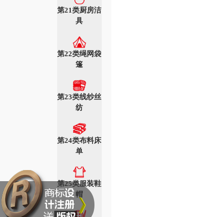
第21类厨房洁
具
第22类绳网袋
篷
第23类线纱丝
纺
第24类布料床
单
第25类服装鞋
帽