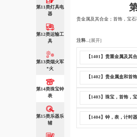
第11类灯具电
器
贵金属及其合金；首饰，宝石
第12类运输工
注释
...[展开]
具
【1401】贵重金属及其
第13类烟火军
*火
【1402】贵金属盒和首
第14类珠宝钟
表
【1403】珠宝，首饰，
第15类乐器乐
【1404】钟，表，计时
辅