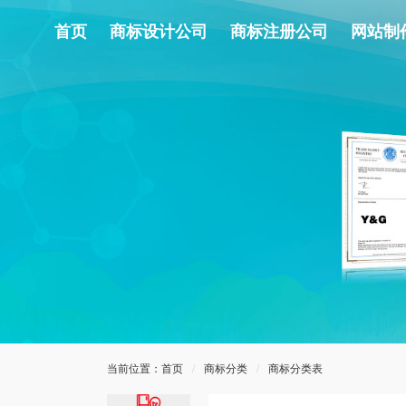
第06类五金器
首页
商标设计公司
商标注册公司
网站制
具
第07类机械机
器
第08类手工用
具
第09类电子仪
器
第10类医疗器
械
当前位置：
首页
/
商标分类
/
商标分类表