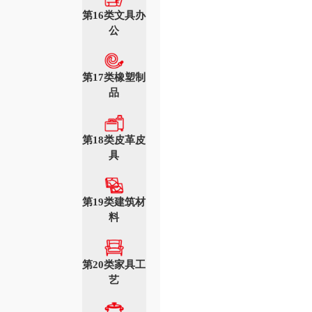
第16类文具办
公
第17类橡塑制
品
第18类皮革皮
具
第19类建筑材
料
第20类家具工
艺