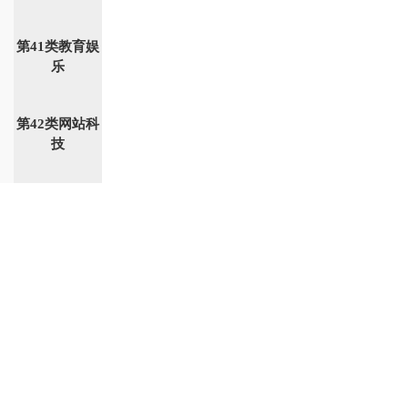
第41类教育娱
乐
第42类网站科
技
第43类餐饮住
宿
第44类医美园
艺
第45类社会服
务