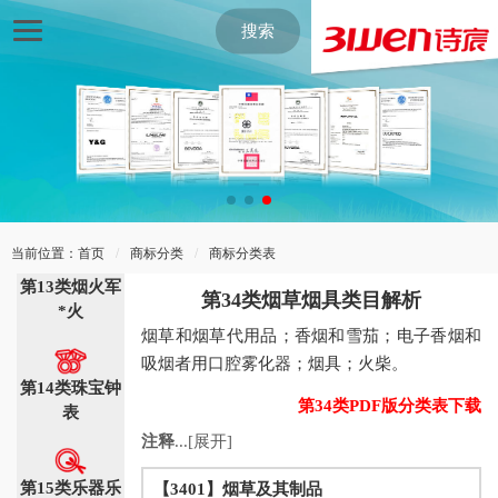
械
搜索
第11类灯具电
器
第12类运输工
具
当前位置：
首页
/
商标分类
/
商标分类表
第13类烟火军
第34类烟草烟具类目解析
*火
烟草和烟草代用品；香烟和雪茄；电子香烟和
吸烟者用口腔雾化器；烟具；火柴。
第14类珠宝钟
第34类PDF版分类表下载
表
注释
...[展开]
第15类乐器乐
【3401】烟草及其制品