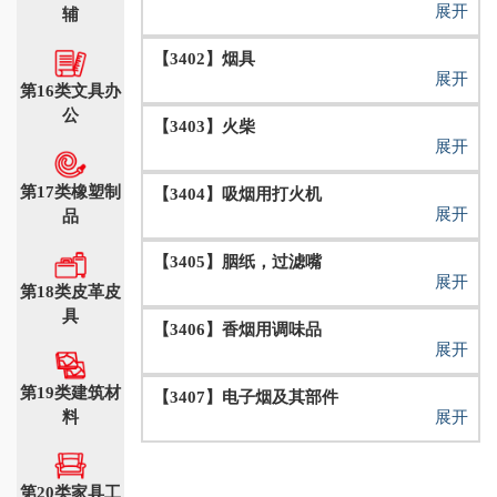
展开
辅
【3402】烟具
展开
第16类文具办
公
【3403】火柴
展开
第17类橡塑制
【3404】吸烟用打火机
展开
品
【3405】胭纸，过滤嘴
展开
第18类皮革皮
具
【3406】香烟用调味品
展开
第19类建筑材
【3407】电子烟及其部件
料
展开
第20类家具工