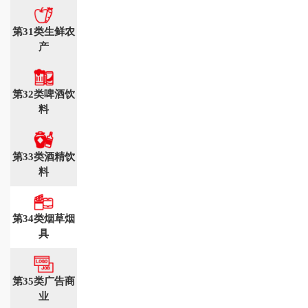
第31类生鲜农
产
第32类啤酒饮
料
第33类酒精饮
料
第34类烟草烟
具
第35类广告商
业