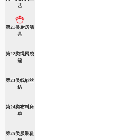
艺
第21类厨房洁
具
第22类绳网袋
篷
第23类线纱丝
纺
第24类布料床
单
第25类服装鞋