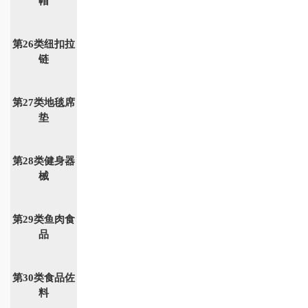
帽
第26类纽扣拉
链
第27类地毯席
垫
第28类健身器
械
第29类鱼肉食
品
第30类食品佐
料