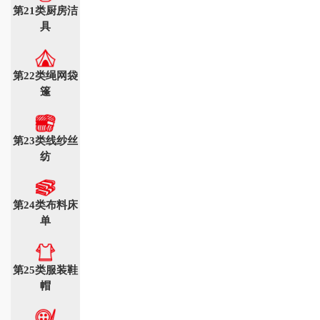
第21类厨房洁
具
第22类绳网袋
篷
第23类线纱丝
纺
第24类布料床
单
第25类服装鞋
帽