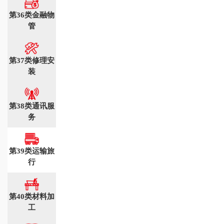
第36类金融物
管
第37类修理安
装
第38类通讯服
务
第39类运输旅
行
第40类材料加
工