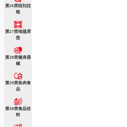
第26类纽扣拉
链
第27类地毯席
垫
第28类健身器
械
第29类鱼肉食
品
第30类食品佐
料