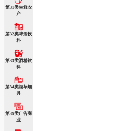
第31类生鲜农
产
第32类啤酒饮
料
第33类酒精饮
料
第34类烟草烟
具
第35类广告商
业