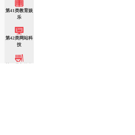
第41类教育娱
乐
第42类网站科
技
第43类餐饮住
宿
第44类医美园
艺
第45类社会服
务