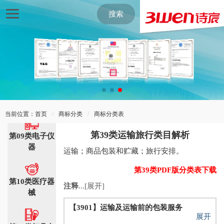
第06类五金器
具
搜索
第07类机械机
器
第08类手工用
具
当前位置：
首页
/
商标分类
/
商标分类表
第39类运输旅行类目解析
第09类电子仪
器
运输；商品包装和贮藏；旅行安排。
第39类PDF版分类表下载
第10类医疗器
注释
...[展开]
械
【3901】运输及运输前的包装服务
展开