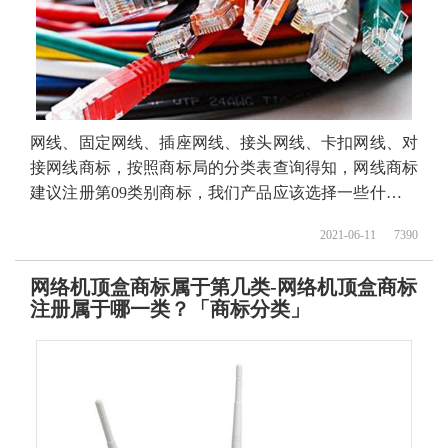
网线、固定网线、插座网线、接头网线、卡扣网线、对
接网线商标，按照商标局的分类表查询得知，网线商标
建议注册第09类别商标，我们产品应该选择一些什么具
体商品呢！广州网线商标注册、固定网线商标注册、 注
2021-06-11
7390
册网线商标、插座网线商标注册、接头网线商标注册、
卡扣网线商标注册、对接网线商标注册、网线商标注
网络机顶盒商标属于第几类-网络机顶盒商标
册、网线商标注册代办、网线商标注册代理要多久？网
注册属于哪一类？「商标分类」
线商标注册价格怎么样？ 网线商标注册流程以及材料要
哪些呢？网线商标注册代理时审核通过率高不高？今天
商标设计注册的小文将网线的具体商品整理出来：