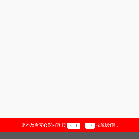
来不及看完心仪内容 按
+
收藏我们吧
Ctrl
D