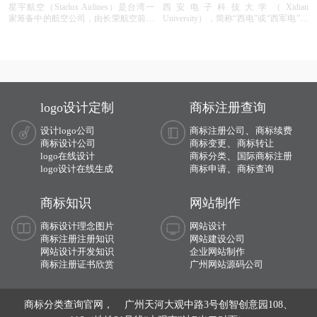
星宇航空（Starlux Airlines）是台湾一
西安电子科技大学（Xidian
家筹备中的航空公司，由长荣航空前总
University），简称“西电”或“西军电”，
裁张国炜创办，以台湾桃园国际机场作
中华人民共和国教育部直属高校，由中
为枢纽，期许要成为台湾的阿联酋航
电集团、西安市、国防科工委、陕西省
空。伴随着筹备阶段官方网站的正式
与教育部重点共建，为1959年首批20所
全国重点大学、首批国家“双一流”世界
一流学科建设高校、北京高科大学联盟
成员高校之一，入选国家首批“211工
程”、“985工程优势学科创新平台”、
logo设计定制
商标注册查询
“2011计划”、“111计划”、“卓越工程师
教育培养计划”，是中国电子信息领域
、
设计logo公司
商标注册公司
商标续费
科学研究和人才培养的核心基地，中国
、
商标设计公司
雷达、信息论、密码学、电子对抗、微
商标变更
商标转让
波天线等学科的发源地。
、
logo在线设计
商标分类
国际商标注册
、
logo设计在线生成
商标申请
商标查询
商标知识
网站制作
商标设计理念图片
网站设计
商标注册注册知识
网站建设公司
网站设计开发知识
企业网站制作
商标注册证书欣赏
广州网站源码公司
商标分类查询官网， 广州天河大观中路3号创智创意园108、