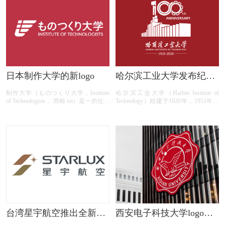
1日正式运营。据《香港铁路有限公司
校。学校是国务院批准具有博士、硕士
2016年报》显示，2016年，港铁市区线
和学士学位授予权的单位，是一所以工
总客运量15.865亿人次，过境服务总客
学为主，理工结合，管理学、经济学、
运量1.133亿人次，机场快线总客运量
法学、文学、艺术学、教育学等多学科
1610万人次，轻铁线路总客运量2.291
协调发展，面向全国招生和就业并有权
亿人次。
接收华侨及港澳台学生和留学生的教学
研究型大学；是宝钢教育奖评审高校；
学校具有推荐优秀本科生免试攻读硕士
学位资格;是我国有色金属工业和钢铁
日本制作大学的新logo
哈尔滨工业大学发布纪念
工业重要的人才培养和科研基地，被誉
建校100周年LOGO
为“有色冶金人才摇篮”。
制作大学（ものつくり大学，Institute
哈尔滨工业大学（Harbin Institute of
of Technologists， 简称 iot）是一所位于
Technology）始建于1920年，1951年被
日本琦玉县行田市的私立大学， 2001
确定为全国学习国外高等教育办学模式
年由日本哲学家梅原猛（Umehara
的两所样板大学之一，1954年进入国家
Takeshi）命名创立。 顾名思义，这所
首批重点建设的6所 高校行列（京外唯
大学以培
一一
台湾星宇航空推出全新品
西安电子科技大学logo设
牌LOGO
计含义及设计理念