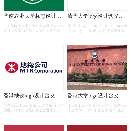
华南农业大学标志设计含
清华大学logo设计含义及
义及logo设计理念
校徽标志设计理念
三文品牌为大家分享华南农业大学商标
清华大学（英文名：Tsinghua
设计：校徽为圆形，以绿色为标准色，
University），地处北京西北郊繁盛的园
分为内外两圈，外圈由中、英文校名组
林区，是在几处清代皇家园林的遗址上
成，内圈由字母“A”、数字“1909”和图
发展而成的。清华大学的前身是清华学
案造型组成。“A”代表Agricultural，以
堂，始建于1911年，曾是由美国退还的
五条曲线组成，象征着学校人才培养、
部分庚子赔款建立的留美预备学校。
科学研究、社会服务、文化传承创新和
1912年，清华学堂更名为清华学校。
国际交流合作五大职能和坚持德、智、
1925年设立大学部，开始招收四年制大
体、美、劳五育并举，并形成山峰形
学生。1928年更名为国立清华大学，并
状，寓意着华农人争创一流、勇攀高峰
于1929年秋开办研究院。清华大学的初
的进取精神。“1909”代表学校办学起始
期发展，虽然渗透着西方文化的影响，
于1909年。“A”下方的圆点和两片绿叶
但学校十分重视研究中华民族的优秀文
的抽象造型，寓意着学校以立德树人为
化瑰宝。
根本，以强农兴农为己任，托举希望，
人才辈出。
香港地铁logo设计含义及
香港大学logo设计含义及
地铁标志设计理念
设计理念
港铁Mass Transit Railway是指服务于中
江西理工大学创办于1958年，原名江西
国香港特别行政区的轨道交通系统（含
冶金学院，1988年更名为南方冶金学
缆车和接驳巴士），由九广铁路与香港
院，2004年更名为江西理工大学。学校
地铁合并而成，是国际地铁联盟
曾先后隶属于冶金工业部、中国有色金
（CoMET）的成员之一，其第一条线
属工业总公司，2013年成为江西省人民
路东铁线于清宣统二年（1910年）10月
政府、工业和信息化部、教育部共建高