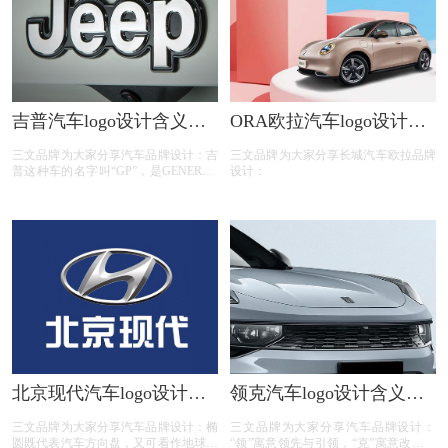
吉普汽车logo设计含义及
ORA欧拉汽车logo设计含
汽车品牌标志设计理念
义及汽车品牌标志设计理
三文品牌为大家分享汽车品牌设计：吉
三文品牌为大家分享长城汽车欧拉品牌
念
普这种车的名字叫“GP”，是GENERAL
设计：
PURPOSE(多用途车)的缩写，它的发音
与美国漫画家施格于1937年创作的漫画
形象中的一种神通广大的小鸟在飞行时
发出的“吉普吉普”叫声很相近，因此，
美国士兵把这种小越野车称为“吉普”。
吉普车是越野车的一种，吉普车标的含
义就是英文吉普的意思，也就是戴姆勒
·克莱斯勒公司旗下生产越野车的公司
JEEP的名称。
北京现代汽车logo设计含
领克汽车logo设计含义及
义及汽车品牌标志设计理
汽车品牌设计理念
三文品牌为大家分享汽车品牌设计：椭
三文品牌为大家分享汽车品牌设计：‌
念
圆既代表汽车方向盘，又可看作地球，
“领”寓意领先与引领，“克”寓意改变与