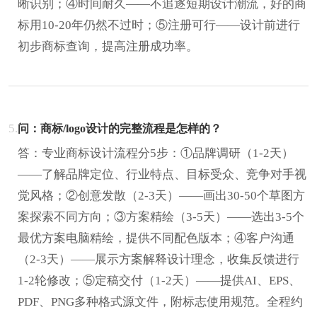
晰识别；④时间耐久——不追逐短期设计潮流，好的商
标用10-20年仍然不过时；⑤注册可行——设计前进行
初步商标查询，提高注册成功率。
5.
问：商标/logo设计的完整流程是怎样的？
答：专业商标设计流程分5步：①品牌调研（1-2天）
——了解品牌定位、行业特点、目标受众、竞争对手视
觉风格；②创意发散（2-3天）——画出30-50个草图方
案探索不同方向；③方案精绘（3-5天）——选出3-5个
最优方案电脑精绘，提供不同配色版本；④客户沟通
（2-3天）——展示方案解释设计理念，收集反馈进行
1-2轮修改；⑤定稿交付（1-2天）——提供AI、EPS、
PDF、PNG多种格式源文件，附标志使用规范。全程约