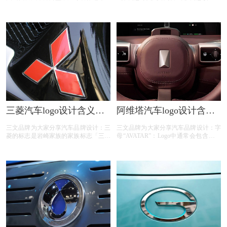
两者结合寓意了现代汽车遍布世界。
突破。英文名字Lynk & Co中，“Lynk”
“Driveyourway”中文含义为：驾驭你的
代表连接，以先进的智能互联技术，实
路。这句口号体现了现代汽车通过不断
现人、车、世界的无间连接；“Co”则是
的革新，满足顾客需求的意志，以及为
一系列单词的组合Connected，
了让顾客和现代汽车一起追求自信而美
Collaboration等，代表着创造在互联网
好的未来，而全力以赴的意志。斜字母
时代的开放与协作的精神以及无限可
H是现代汽车公司英文HYUNDAI的首
能，非常具有划时代的意义。
个字母，同时又是两个人握手的形象化
艺术表现，代表现代汽车公司与客户之
间互相信任与支持！颜色的标志是所谓
的HMC的信誉。其他颜色也用于
Hyunday标识包括HMC的金，银HMC
公司，HMC的深灰色和HMC的浅灰
三菱汽车logo设计含义及
阿维塔汽车logo设计含义
色。
汽车品牌标志设计理念
及汽车品牌设计理念
三文品牌为大家分享汽车品牌设计：三
三文品牌为大家分享汽车品牌设计：‌字
菱的标志是岩崎家族的家族标志「三段
母“AVATAR”：Logo中通常会包含品牌
菱」和土佐藩主山内家族的家族标志
名称“AVATAR”的字母，这直接指代了
“三柏菱”的结合，后来逐渐演变成今天
品牌的名称，同时也传达了品牌的国际
的三菱标志。日本三菱汽车以三枚菱形
化形象。阿维塔汽车的Logo设计可能包
钻石为标志，正为突显其蕴含在雅致的
含流畅的线条和独特的形状，这些元素
单纯性中的深邃灿烂光华-菱钻式的造
象征着汽车制造的流畅性和创新性，同
车艺术。过去七十五年的作品，如
时也代表了智能电动汽车的动态和高效
Diamante、GTO、 Galant、Mirage，
特点。
RVR，Pajero等车款，奠定了三菱在车
坛上的菱钻形象。现在，这个标志是三
菱组织中各公司全体职工的象征。