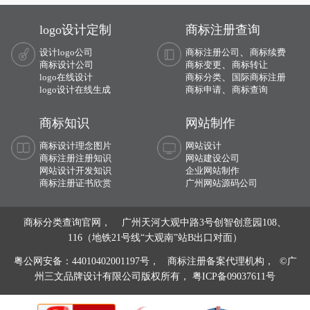
人民遭受苦难的“龙蛇”的传说。两个代
格。
表米兰传统并且在意义上没有关联的标
logo设计定制
商标注册查询
识组合成为一体，成为了汽车界最著名
的标志之一。
、
设计logo公司
商标注册公司
商标续费
、
商标设计公司
商标变更
商标转让
、
logo在线设计
商标分类
国际商标注册
、
logo设计在线生成
商标申请
商标查询
商标知识
网站制作
商标设计理念图片
网站设计
商标注册注册知识
网站建设公司
网站设计开发知识
企业网站制作
商标注册证书欣赏
广州网站源码公司
商标分类查询官网， 广州天河大观中路3号创智创意园108、
116（地铁21号线“大观南”站B出口对面）
粤公网安备：44010402001197号，
商标注册备案代理机构， ©广
州三文品牌设计有限公司版权所有，
粤ICP备09037611号