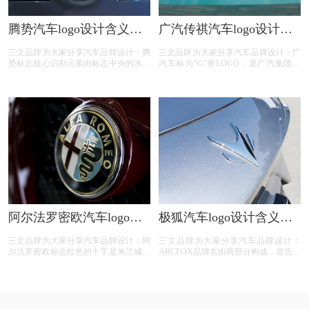
腾势汽车logo设计含义及
广汽传祺汽车logo设计含
汽车品牌标志设计理念
义及汽车品牌标志设计理
三文品牌为大家分享汽车品牌设计：腾
三文品牌为大家分享汽车品牌设计：广
念
势标志核心识别元素由标志中央的水滴
汽车标为“G”形LOGO，是广汽集团英
和外围的合拢造型构成。水滴之蓝是科
文缩写“GAC”的首字母。“G”是由广汽
技的蓝、未来的蓝，体现了品牌追求纯
集团英文缩写“GAC”的首字母“G”演变
净自然的环保愿景；腾势标志合拢的造
而来，既是对“至精志广”的全新演绎，
型则呈现出合资双方强强联手，共同呵
也代表着全球化（Global）、英才
护自然与环境，共同致力于电动汽车事
（Genius）、荣耀（Glory）、卓越
业，践行环保责任。
（Greatness）和信诺（Guarantee）。
阿尔法罗密欧汽车logo设
极狐汽车logo设计含义及
计含义及汽车品牌标志设
汽车品牌设计理念
三文品牌为大家分享汽车品牌设计：阿
三文品牌为大家分享汽车品牌设计：
计理念
尔法罗密欧标志红色的十字是米兰城盾
ARCFOX品牌名由两部分构成，首先是
形徽章的一部分，用来纪念古代东征的
“Arc”, 原意来自 Arctic(北极)，象征着极
十字军骑士，吃人的龙形蛇(biscoine)图
致世界，代表了不可能之境，凸显了纯
案则来自当地一个古老贵族家族
粹、罕有、本真的表达。其次是“Fox”,
(visconti家族)的家徽，象征着中世纪米
也就是狐狸。狐狸的聪明、机敏、果敢
兰领主维斯康泰公爵的祖先击退使城市
引申为富有创造力、敢于探索的品牌性