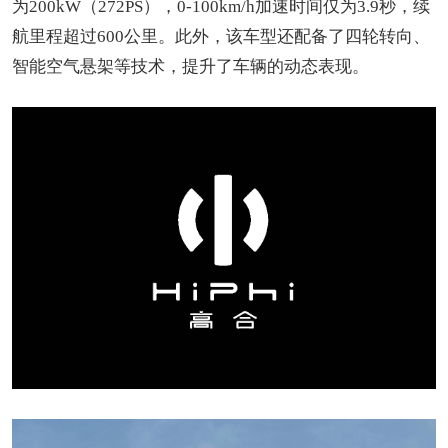
为200kW（272PS），0-100km/h加速时间仅为3.9秒，续
航里程超过600公里。此外，该车型还配备了四轮转向、
智能空气悬架等技术，提升了车辆的动态表现。