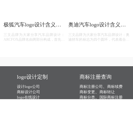
“Driveyourway”中文含义为：驾驭你的
“三柏菱”的结合，后来逐渐演变成今天
路。这句口号体现了现代汽车通过不断
的三菱标志。日本三菱汽车以三枚菱形
的革新，满足顾客需求的意志，以及为
钻石为标志，正为突显其蕴含在雅致的
了让顾客和现代汽车一起追求自信而美
单纯性中的深邃灿烂光华-菱钻式的造
好的未来，而全力以赴的意志。斜字母
车艺术。过去七十五年的作品，如
H是现代汽车公司英文HYUNDAI的首
Diamante、GTO、 Galant、Mirage，
个字母，同时又是两个人握手的形象化
RVR，Pajero等车款，奠定了三菱在车
艺术表现，代表现代汽车公司与客户之
坛上的菱钻形象。现在，这个标志是三
间互相信任与支持！颜色的标志是所谓
菱组织中各公司全体职工的象征。
的HMC的信誉。其他颜色也用于
Hyunday标识包括HMC的金，银HMC
公司，HMC的深灰色和HMC的浅灰
阿维塔汽车logo设计含义
腾势汽车logo设计含义及
色。
及汽车品牌设计理念
汽车品牌标志设计理念
三文品牌为大家分享汽车品牌设计：‌字
三文品牌为大家分享汽车品牌设计：腾
母“AVATAR”：Logo中通常会包含品牌
势标志核心识别元素由标志中央的水滴
名称“AVATAR”的字母，这直接指代了
和外围的合拢造型构成。水滴之蓝是科
品牌的名称，同时也传达了品牌的国际
技的蓝、未来的蓝，体现了品牌追求纯
化形象。阿维塔汽车的Logo设计可能包
净自然的环保愿景；腾势标志合拢的造
含流畅的线条和独特的形状，这些元素
型则呈现出合资双方强强联手，共同呵
象征着汽车制造的流畅性和创新性，同
护自然与环境，共同致力于电动汽车事
时也代表了智能电动汽车的动态和高效
业，践行环保责任。
特点。