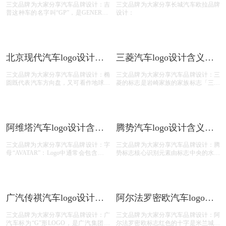
吉普汽车logo设计含义及
ORA欧拉汽车logo设计含
汽车品牌标志设计理念
义及汽车品牌标志设计理
三文品牌为大家分享汽车品牌设计：吉
三文品牌为大家分享长城汽车欧拉品牌
念
普这种车的名字叫“GP”，是GENERAL
设计：
PURPOSE(多用途车)的缩写，它的发音
与美国漫画家施格于1937年创作的漫画
形象中的一种神通广大的小鸟在飞行时
发出的“吉普吉普”叫声很相近，因此，
美国士兵把这种小越野车称为“吉普”。
吉普车是越野车的一种，吉普车标的含
义就是英文吉普的意思，也就是戴姆勒
·克莱斯勒公司旗下生产越野车的公司
JEEP的名称。
北京现代汽车logo设计含
三菱汽车logo设计含义及
义及汽车品牌标志设计理
汽车品牌标志设计理念
三文品牌为大家分享汽车品牌设计：椭
三文品牌为大家分享汽车品牌设计：三
念
圆既代表汽车方向盘，又可看作地球，
菱的标志是岩崎家族的家族标志「三段
两者结合寓意了现代汽车遍布世界。
菱」和土佐藩主山内家族的家族标志