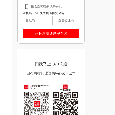
请接听135开头手机号回复来电
查看验证码
扫我马上1对1沟通
自有商标代理资质logo设计公司