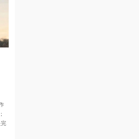
作
；
是完