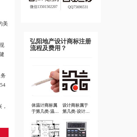
微信13501502207
QQ75696531
的美
弘阳地产设计商标注册
现
流程及费用？
健
服务
54
体温计商标属
设计商标属于
兴，
于第几类-温度
第几类-设计商
计商标注册属
标注册属于哪
于哪一类？
一类？「商标
「商标分类」
分类」