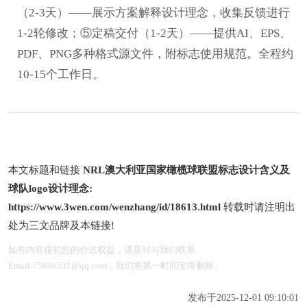
（2-3天）——展示方案解释设计理念，收集反馈进行
1-2轮修改；⑤定稿交付（1-2天）——提供AI、EPS、
PDF、PNG多种格式源文件，附标志使用规范。全程约
10-15个工作日。
本文标题和链接
NRL澳大利亚国家橄榄球联盟标志设计含义及
球队logo设计理念:
https://www.3wen.com/wenzhang/id/18613.html
转载时请注明出
处为三文品牌及本链接!
如有内容侵犯您的合法权益，请及时与我们联系
Email:75696531@qq.com，我们将第一时间安排删除。
发布于2025-12-01 09:10:01