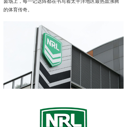
茵场上，每一记达阵都在书写着太平洋地区最热血沸腾
的体育传奇。