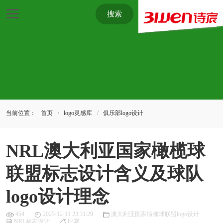
搜索
当前位置：
首页
logo灵感库
俱乐部logo设计
NRL澳大利亚国家橄榄球
联盟标志设计含义及球队
logo设计理念
454
2025-12-11 23:31:29
澳大利亚国家橄榄球联盟logo设计
NRL标志设计
比赛