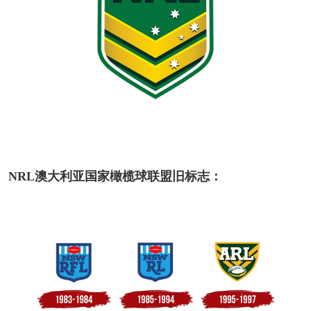
NRL澳大利亚国家橄榄球联盟旧标志：