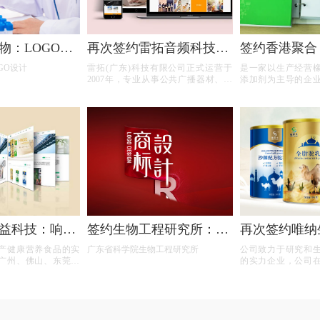
物：LOGO、
再次签约雷拓音频科技：
签约香港聚合
计
RATTOP商标再设计
注册、VI、网
GO设计
雷拓(广东)科技有限公司正式运营于
是一家以生产经营
2007年，专业从事公共广播器材、会
添加剂为主导的企
议音频系统、IP网络广播系统、云平台
光稳定剂、紫外线
广播系统、多媒体会议系统、无纸化
澄清剂、荧光增白
会议系统、中央控制系统等系列产品
定制化学品。我司
的
队，配备先
益科技：响应
签约生物工程研究所：商
再次签约唯纳
标设计和注册
品牌网站建设
产健康营养食品的实
广东省科学院生物工程研究所
公司致力于研究和
广州、佛山、东莞、
的实力企业，公司
水、江门、清远、肇
德、南海、三水、
市都设有分部和服务
庆、湛江等城市都
注生命健康，提高生命
部。公司以关注生
质量为