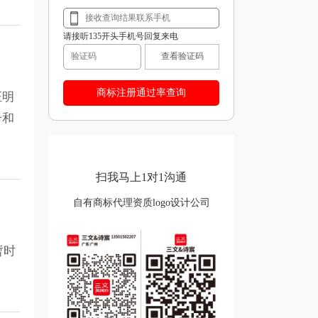
请接听135开头手机号回复来电
查看验证码
证明
册和
扫我马上1对1沟通
自有商标代理资质logo设计公司
暂时