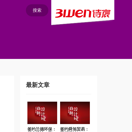
搜索
最新文章
签约兰德环保：
签约舜旭贸易：