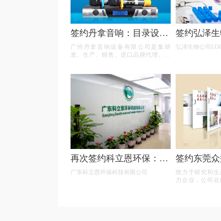
签约丹拿音响：目录设
签约弘泽生
计、网站设计
形象应用设
广州丹拿音响设备有限公司是集研
弘泽生物公司LO
发、生产、销售、进口品牌代理、服
务于一体的大型专业音响公司。
再次签约科立恩环保：画
签约东莞众
册设计和网站修改
式网站建设
广东科立恩环保科技有限公司
致力于研究和生
力企业，公司在
顺德、南海、三
庆、湛江等城
部。公司以“关
质量”为社