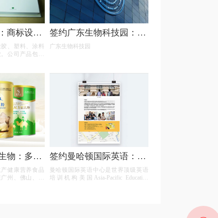
：商标设计
签约广东生物科技园：商
站
标设计和注册
橡胶、塑料、涂料
广东生物科技园
业。公司产品包括
吸收剂、抗氧剂、
剂、阻燃剂和其它
拥有强大的研发团
生物：多个
签约曼哈顿国际英语：响
应式网站建设
生产健康营养食品
曼哈顿国际英语中心是世界顶级英语
在广州、佛山、顺
培训机构美国Asia-Pacific Education
江门、清远、肇
Co,Ltd 在中国的首家高端英语培训授
设有分部和服务
权基地，学校师资全部由来自旅居加
命健康，提高生命
拿大、美国、英国、澳大利亚、新西
兰等英语