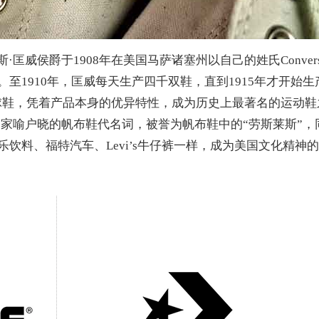
斯·匡威侯爵于1908年在美国马萨诸塞州以自己的姓氏Convers
至1910年，匡威每天生产四千双鞋，直到1915年才开始生
tar篮球鞋，凭着产品本身的优异特性，成为历史上最著名的运动鞋
全世界家喻户晓的帆布鞋代名词，被誉为帆布鞋中的“劳斯莱斯”，
饮料、福特汽车、Levi’s牛仔裤一样，成为美国文化精神