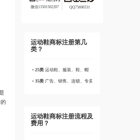
微信13501502207
QQ75696531
运动鞋商标注册第几
类？
•
25类
运动鞋、服装、鞋、帽
•
35类
广告、销售、连锁、专卖店、商业管理
是
们的
运动鞋商标注册流程及
费用？