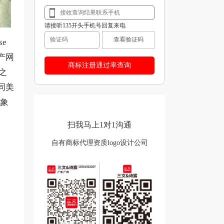
请接听135开头手机号回复来电
查看验证码
e
产网
之
同美
的象
扫我马上1对1沟通
自有商标代理资质logo设计公司