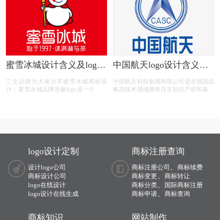
字体加了背景，不过这种方式可能会增
加其品牌的识别度，在行内不少其他黑
白文字LOGO中脱颖而出。根据了解，
新标识的设计灵感来源于交通指示牌。
蜜雪冰城设计含义及logo
中国航天logo设计含义及
设计理念
设计理念
三文品牌为大家分享蜜雪冰城商标设
中国航天科技集团有限公司是在我国战
计：蜜雪冰城品牌形象logo是一个拿着
略高技术领域拥有自主知识产权和著名
冰淇淋权杖的雪人。蜜雪冰城，想表达
品牌，创新能力突出、核心竞争力强的
的冰雪的欢乐世界，这个最具有代表性
国有特大型高科技企业集团，世界500
的形象，就是一个雪人，并且是冰雪世
强企业之一，成立于1999年7月1日。其
界的不可缺少的存在也是冰雪世界里的
前身源于1956年成立的国防部第五研究
王，形象上的升级以及品牌人格化画像
院，历经第七机械工业部、航天工业
更具象，使得品牌形象更深入人心让人
部、航空航天工业部、中国航天工业总
印象深刻。
公司和中国航天科技集团公司的历史沿
logo设计定制
商标注册查询
革。
、
设计logo公司
商标注册公司
商标续费
、
商标设计公司
商标变更
商标转让
、
logo在线设计
商标分类
国际商标注册
、
logo设计在线生成
商标申请
商标查询
商标知识
网站制作