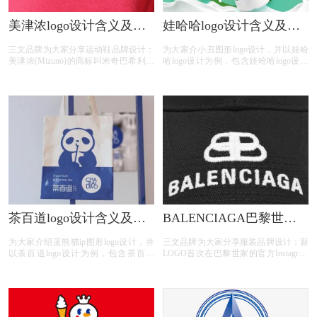
美津浓logo设计含义及运
娃哈哈logo设计含义及饮
动鞋品牌标志设计理念
料品牌标志设计理念
三文品牌为大家分享运动鞋品牌设计：
为大家介小丑图形logo设计，并以娃哈
美津浓(Mizuno)的商标叫米奇巴希利，
哈logo设计为例，包含娃哈哈logo设计
是世界上跑的最快的鸟。美津浓于1983
含义、娃哈哈饮料标志图片、娃哈哈饮
年启用这个标志。美津浓是由水野利八
料品牌介绍、娃哈哈饮料品牌故事；
于1906年4月1日创办，总部位于日本大
阪市住之江区。会长水野正人及社长水
野明人都是水野家族中人。
茶百道logo设计含义及茶
BALENCIAGA巴黎世家
品牌标志设计理念
logo设计含义及服装品牌
为大家介绍蓝熊猫ip图形logo设计，并
三文品牌为大家分享服装品牌设计：新
标志设计理念
以茶百道logo设计为例，包含茶百道
LOGO首次在巴黎世家的官方Instagram
logo设计含义、茶百道茶饮图片、茶百
上公布，并配文“巴黎世家全新Logo正
道茶饮品牌；
式推出”。和原来的旧标相比，新标识
继续采用大写的形式拼写，不过字体较
之前变窄加粗，并辅以全新的灰色作为
背景。虽然整体变化不大，只是更换了