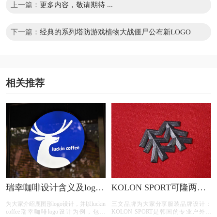
上一篇：
更多内容，敬请期待 ...
下一篇：
经典的系列塔防游戏植物大战僵尸公布新LOGO
相关推荐
瑞幸咖啡设计含义及logo
KOLON SPORT可隆两棵
设计理念
树logo设计含义及树标志
为大家介绍鹿图形logo设计，并以luckin
三文品牌为大家分享服装品牌设计：
设计理念
coffee瑞幸咖啡logo设计为例，包含
KOLON SPORT是韩国的专业户外品