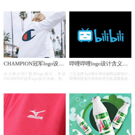
luckin coffee瑞幸咖啡logo设计含义、
牌，以常青树为品牌标志，成立于1973
luckin coffee瑞幸咖啡标志设计欣赏、
年。标志看起来像两棵树的户外运动品
luckin coffee瑞幸咖啡品牌介绍；
牌：kolon sport。
CHAMPION冠军logo设计
哔哩哔哩logo设计含义及
含义及服装品牌标志设计
动漫网标志设计理念
为大家介绍C图形logo设计，并以
三文品牌为大家分享动漫网品牌设计：
理念
CHAMPION冠军logo设计为例，包含
哔哩哔哩是中国年轻世代高度聚集的综
CHAMPION冠军logo设计含义、
合性视频社区,被用户亲切地称为“B
CHAMPION冠军标志设计欣赏、
站”。围绕用户、创作者和内容, B站构
CHAMPION冠军品牌介绍；
建了一个源源不断产生优质内容的生态
系统。