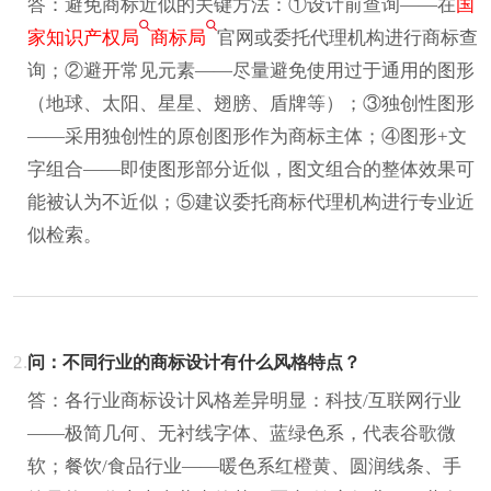
答：避免商标近似的关键方法：①设计前查询——在
国
家知识产权局
商标局
官网或委托代理机构进行商标查
询；②避开常见元素——尽量避免使用过于通用的图形
（地球、太阳、星星、翅膀、盾牌等）；③独创性图形
——采用独创性的原创图形作为商标主体；④图形+文
字组合——即使图形部分近似，图文组合的整体效果可
能被认为不近似；⑤建议委托商标代理机构进行专业近
似检索。
2.
问：不同行业的商标设计有什么风格特点？
答：各行业商标设计风格差异明显：科技/互联网行业
——极简几何、无衬线字体、蓝绿色系，代表谷歌微
软；餐饮/食品行业——暖色系红橙黄、圆润线条、手