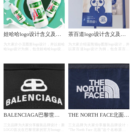
娃哈哈logo设计含义及饮
茶百道logo设计含义及茶
料品牌标志设计理念
品牌标志设计理念
为大家介小丑图形logo设计，并以娃哈
为大家介绍蓝熊猫ip图形logo设计，并
哈logo设计为例，包含娃哈哈logo设计
以茶百道logo设计为例，包含茶百道
含义、娃哈哈饮料标志图片、娃哈哈饮
logo设计含义、茶百道茶饮图片、茶百
料品牌介绍、娃哈哈饮料品牌故事；
道茶饮品牌；
BALENCIAGA巴黎世家
THE NORTH FACE北面
logo设计含义及服装品牌
logo设计含义及服装品牌
三文品牌为大家分享服装品牌设计：新
三文品牌为大家分享服装品牌设计：
标志设计理念
标志设计理念
LOGO首次在巴黎世家的官方Instagram
“The North Face 北面”这个名称源于山