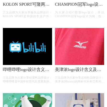
KOLON SPORT可隆两棵
CHAMPION冠军logo设计
树logo设计含义及树标志
含义及服装品牌标志设计
三文品牌为大家分享服装品牌设计：
为大家介绍C图形logo设计，并以
设计理念
理念
KOLON SPORT是韩国的专业户外品
CHAMPION冠军logo设计为例，包含
牌，以常青树为品牌标志，成立于1973
CHAMPION冠军logo设计含义、
年。标志看起来像两棵树的户外运动品
CHAMPION冠军标志设计欣赏、
牌：kolon sport。
CHAMPION冠军品牌介绍；
哔哩哔哩logo设计含义及
美津浓logo设计含义及运
动漫网标志设计理念
动鞋品牌标志设计理念
三文品牌为大家分享动漫网品牌设计：
三文品牌为大家分享运动鞋品牌设计：
哔哩哔哩是中国年轻世代高度聚集的综
美津浓(Mizuno)的商标叫米奇巴希利，
合性视频社区,被用户亲切地称为“B
是世界上跑的最快的鸟。美津浓于1983
站”。围绕用户、创作者和内容, B站构
年启用这个标志。美津浓是由水野利八
建了一个源源不断产生优质内容的生态
于1906年4月1日创办，总部位于日本大
系统。
阪市住之江区。会长水野正人及社长水
野明人都是水野家族中人。