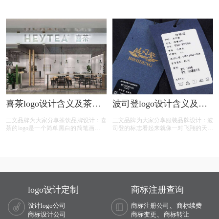
上公布，并配文“巴黎世家全新Logo正
上最冷、最难攀爬的北坡，形象来源是
式推出”。和原来的旧标相比，新标识
Half Dome，这座来自美国加利福利亚
继续采用大写的形式拼写，不过字体较
州Yosemite National Park(优胜美地国家
之前变窄加粗，并辅以全新的灰色作为
公园)里的山峰，因此中文名为“北面”，
背景。虽然整体变化不大，只是更换了
意味着探索最难最险的户外精神。1997
字体加了背景，不过这种方式可能会增
年，The North Face?北面采用全新的宣
加其品牌的识别度，在行内不少其他黑
传标语——“探索永不停止”，从此成为
白文字LOGO中脱颖而出。根据了解，
品牌最重要的精神口号。
新标识的设计灵感来源于交通指示牌。
喜茶logo设计含义及茶品
波司登logo设计含义及服
牌标志设计理念
装品牌标志设计理念
三文品牌为大家分享茶饮品牌设计：喜
三文品牌为大家分享服装品牌设计：波
茶的logo是一个简单黑白的简笔画，一
司登的标志看起来就像一对飞翔的天使
人端着一杯正在喝起来。以国内外货币
翅膀，这对翅膀用一些几何组成，然后
人头像为灵感，希望的是看见这个logo
弯转弧度，它的弧度恰到好处，很好的
时，都像看见自己一样，引起共鸣。
展现了翅膀的优美，舒展开来，正在展
翅高翔，天使的翅膀象征着守护，寓意
着波司登羽绒服用温暖守护者爱它的人
们，为人们赶走寒冷。在翅膀上方用合
适的字体写着“波司登”，整体很和谐，
logo设计定制
商标注册查询
又像天使的翅膀把波司登羽绒服送到寒
冷的人面前。而且，整个标志的颜色是
、
设计logo公司
商标注册公司
商标续费
金黄色，金黄色给人的感觉很温暖，像
、
商标设计公司
太阳一样。波司登的标志把颜色与标志
商标变更
商标转让