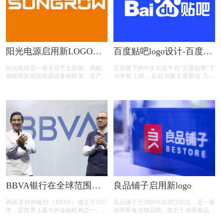
阳光电源启用新LOGO图
百度贴吧logo设计-百度贴
形更加简约、轻盈
吧在App客户端中启用新
阳光电源是一家专注于太阳能、风能、
百度旗下的中文社区平台“百度贴吧”于
设计的贴吧图标
储能等新能源电源设备的研发、生产、
16年前上线，是以兴趣主题聚合 为特
销售和服务的国家重点高新技术企业。
色的网络互动论坛。根据官方公布的信
主要产品有光伏逆变器、风能变流器、
息显示，自2003 年诞生以来，百度贴
储能系统、新能源汽车驱动系
吧累计注册用户已有15亿，已创建2300
余 万个兴趣吧。但近年来百度贴吧的
活跃用户出现流失现象。
BBVA银行在全球范围内
良品铺子启用新logo
启用新LOGO
西班牙对外银行（BBVA）成立于1857
良品铺子于2006年在武汉创立，是一家
年，是世界上最大的金融机构之一。也
休闲零食连锁品牌。致力于休闲食品的
是全球首家使用区块链技术发 放贷款
研发、加工、分装、零售服务等专业品