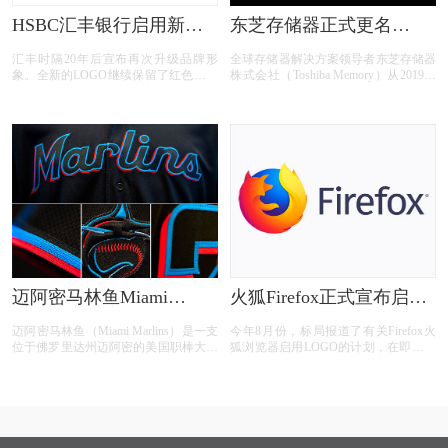
HSBC汇丰银行启用新
东芝存储器正式更名
LOGO设计
Kioxia 铠侠并启用全新
汇丰时隔20年后宣布再次升级品牌形
全球存储器解决方案领导者东芝存储器
LOGO
象。全新的LOGO继续保留了红色的六
株式会社（Toshiba Memory）从2019年
角形图形标志，但文字部分均换为无衬
10月1日起将公司名称变更为
线字体。 图形和文字的组合比例的较
「Kioxia」， 即「铠侠株式会社」。今
之前进行了相应调整，调整后的新LO
后，东芝存储器集团旗下所有公司都将
采用铠侠（
迈阿密马林鱼Miami
火狐Firefox正式宣布启用
Marlins宣布启用新队徽
全新LOGO设计
迈阿密马林鱼（Miami Marlins）是一支
今年8月份，标局报道了有关Firefox火
位于佛罗里达州迈阿密的美国职棒大联
狐浏览器启用LOGO的计划，在即将发
盟球队，隶属国家联盟东区。 该球队
布的Firefox 57版本中将对LOGO进行大
是在1993年成立，主场为马林鱼棒球
幅度调整。 10月8日，Firefox官方正式
场。他们一共获得2次世界大赛冠军，
确认了换新的确切信息。据了解，这是
第
Firef