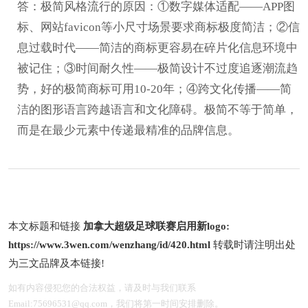
答：极简风格流行的原因：①数字媒体适配——APP图
标、网站favicon等小尺寸场景要求商标极度简洁；②信
息过载时代——简洁的商标更容易在碎片化信息环境中
被记住；③时间耐久性——极简设计不过度追逐潮流趋
势，好的极简商标可用10-20年；④跨文化传播——简
洁的图形语言跨越语言和文化障碍。极简不等于简单，
而是在最少元素中传递最精准的品牌信息。
本文标题和链接
加拿大超级足球联赛启用新logo:
https://www.3wen.com/wenzhang/id/420.html
转载时请注明出处
为三文品牌及本链接!
如有内容侵犯您的合法权益，请及时与我们联系
Email:75696531@qq.com，我们将第一时间安排删除。