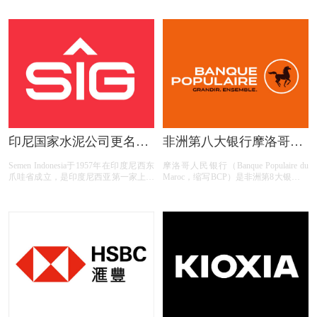
的银行。 BBVA从1995年至今已 收购了
牌质量与文化的打造。 至今我们已拥
数十家本地银行和金融集团，业务遍及
有超过2200家门店，线下门店业务
印尼国家水泥公司更名
非洲第八大银行摩洛哥人
SIG集团并启用新LOGO
民银行启用新LOGO
Semen Indonesia于1957年在印度尼西东
摩洛哥人民银行（Banque Populaire du
爪哇省成立，是印度尼西亚第一家上市
Maroc，缩写BCP）是非洲第8大银行，
的国有建筑材料制造公司。目前该公司
由11家共同运作的主体构成。摩洛哥人
拥有4个完整水泥生产基地， 设备产能
民银行主要负责统筹管理旗下10家 地
达3550万吨，是印尼最大的水泥生产商
区性商业合作社及卡萨布兰卡当地金融
业务