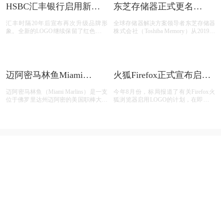
BBVA银行在全球范围内
良品铺子启用新logo
启用新LOGO
西班牙对外银行（BBVA）成立于1857
良品铺子于2006年在武汉创立，是一家
年，是世界上最大的金融机构之一。也
休闲零食连锁品牌。致力于休闲食品的
是全球首家使用区块链技术发 放贷款
研发、加工、分装、零售服务等专业品
的银行。 BBVA从1995年至今已 收购了
牌质量与文化的打造。 至今我们已拥
数十家本地银行和金融集团，业务遍及
有超过2200家门店，线下门店业务
印尼国家水泥公司更名
非洲第八大银行摩洛哥人
SIG集团并启用新LOGO
民银行启用新LOGO
Semen Indonesia于1957年在印度尼西东
摩洛哥人民银行（Banque Populaire du
爪哇省成立，是印度尼西亚第一家上市
Maroc，缩写BCP）是非洲第8大银行，
的国有建筑材料制造公司。目前该公司
由11家共同运作的主体构成。摩洛哥人
拥有4个完整水泥生产基地， 设备产能
民银行主要负责统筹管理旗下10家 地
达3550万吨，是印尼最大的水泥生产商
区性商业合作社及卡萨布兰卡当地金融
业务