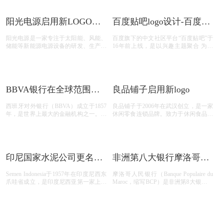
阳光电源启用新LOGO图
百度贴吧logo设计-百度贴
形更加简约、轻盈
吧在App客户端中启用新
阳光电源是一家专注于太阳能、风能、
百度旗下的中文社区平台“百度贴吧”于
设计的贴吧图标
储能等新能源电源设备的研发、生产、
16年前上线，是以兴趣主题聚合 为特
销售和服务的国家重点高新技术企业。
色的网络互动论坛。根据官方公布的信
主要产品有光伏逆变器、风能变流器、
息显示，自2003 年诞生以来，百度贴
储能系统、新能源汽车驱动系
吧累计注册用户已有15亿，已创建2300
余 万个兴趣吧。但近年来百度贴吧的
活跃用户出现流失现象。