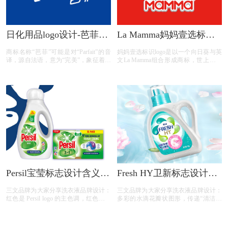
视觉冲击力，年轻的力量感，系统地表
达了奇强品牌的产品细腻性。
日化用品logo设计-芭菲品
La Mamma妈妈壹选标志
牌logo设计
设计含义及洗衣液品牌设
商标名称“芭菲”可能是对“Parfait”的音
妈妈壹选标识logo是以一个向日葵与英
计理念
译，源自法语，意为“完美”，象征着芭
文La Mamma组合形成商标，世上只有
菲追求完美的品牌理念。
妈妈好——妈妈壹选无添加
Persil宝莹标志设计含义及
Fresh HY卫新标志设计含
洗衣液品牌设计理念
义及洗衣液品牌设计理念
三文品牌为大家分享洗衣液品牌设计：‌
三文品牌为大家分享洗衣液品牌设计：‌
红色是 Persil logo 的主色调，红色通常
多彩的水滴花瓣状图形，传递“清洁、
给人以活力、热情的感觉，同时在洗涤
水润”色彩丰富象征产品能带来多样洁
用品领域，红色能够传递出强劲的清洁
净体验，也体现“清新、活力”品牌调
力，“Persil” 采用简洁、粗壮的字体设
性。 蓝绿为主色调，蓝色传递可靠、