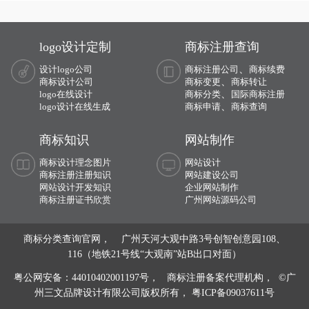
计，字体风格展现出力量感和可靠性。
洁净，绿色象征自然、清新。
logo设计定制
商标注册查询
、
设计logo公司
商标注册公司
商标续费
、
商标设计公司
商标变更
商标转让
、
logo在线设计
商标分类
国际商标注册
、
logo设计在线生成
商标申请
商标查询
商标知识
网站制作
商标设计理念图片
网站设计
商标注册注册知识
网站建设公司
网站设计开发知识
企业网站制作
商标注册证书欣赏
广州网站源码公司
商标分类查询官网， 广州天河大观中路3号创智创意园108、
116（地铁21号线“大观南”站B出口对面）
粤公网安备：44010402001197号，
商标注册备案代理机构， ©广
州三文品牌设计有限公司版权所有，
粤ICP备09037611号