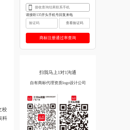
请接听135开头手机号回复来电
查看验证码
扫我马上1对1沟通
自有商标代理资质logo设计公司
文校
表科
。