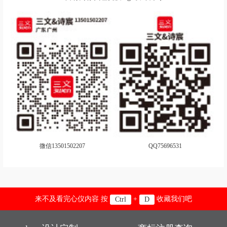
微信13501502207
QQ75696531
来不及看完心仪内容 按
+
收藏我们吧
Ctrl
D