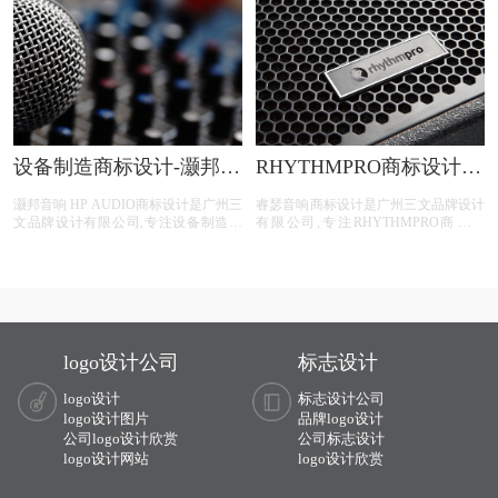
申请文件等音响工程商标设计注册服
务。
设备制造商标设计-灏邦音
RHYTHMPRO商标设计-
响 HP AUDIO商标设计公
睿瑟音响商标设计公司
灏邦音响 HP AUDIO商标设计是广州三
睿瑟音响商标设计是广州三文品牌设计
司
文品牌设计有限公司,专注设备制造商
有限公司,专注RHYTHMPRO商标设
标设计,设备制造行业商标设计,设备制
计,RHYTHMPRO行业商标设
造公司商标设计,设备制造平台商标设
计,RHYTHMPRO公司商标设
计,设备制造电商商标设计,商标设计前
计,RHYTHMPRO平台商标设
期提供LOGO整体策划,照片拍摄,文案
计,RHYTHMPRO电商商标设计,商标设
撰写等***商标设计服务。
计前期提供LOGO整体策划,照片拍摄,
文案撰写等RHYTHMPRO商标设计服
务。
logo设计公司
标志设计
logo设计
标志设计公司
logo设计图片
品牌logo设计
公司logo设计欣赏
公司标志设计
logo设计网站
logo设计欣赏