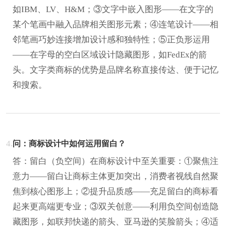
如IBM、LV、H&M；③文字中嵌入图形——在文字的
某个笔画中融入品牌相关图形元素；④连笔设计——相
邻笔画巧妙连接增加设计感和独特性；⑤正负形运用
——在字母的空白区域设计隐藏图形，如FedEx的箭
头。文字类商标的优势是品牌名称直接传达、便于记忆
和搜索。
4.
问：商标设计中如何运用留白？
答：留白（负空间）在商标设计中至关重要：①聚焦注
意力——留白让商标主体更加突出，消费者视线自然聚
焦到核心图形上；②提升品质感——充足留白的商标看
起来更高端更专业；③双关创意——利用负空间创造隐
藏图形，如联邦快递的箭头、亚马逊的笑脸箭头；④适