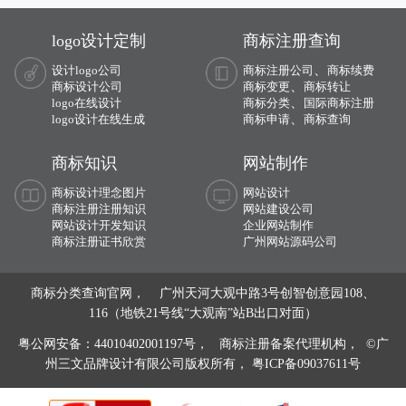
册代理时审核通过率高不高？商标注册
证补办需要什么资料？ 今天商标设计
logo设计定制
商标注册查询
注册的小文将商标注册证书遗失后的建
议整理出来：
、
设计logo公司
商标注册公司
商标续费
、
商标设计公司
商标变更
商标转让
、
logo在线设计
商标分类
国际商标注册
、
logo设计在线生成
商标申请
商标查询
商标知识
网站制作
商标设计理念图片
网站设计
商标注册注册知识
网站建设公司
网站设计开发知识
企业网站制作
商标注册证书欣赏
广州网站源码公司
商标分类查询官网， 广州天河大观中路3号创智创意园108、
116（地铁21号线“大观南”站B出口对面）
粤公网安备：44010402001197号，
商标注册备案代理机构， ©广
州三文品牌设计有限公司版权所有，
粤ICP备09037611号