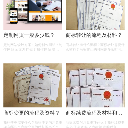
定制网页一般多少钱？
商标转让的流程及材料？
定制网站设计方案：如何制作网站？制
商标转让有什么流程？商标转让需要什
作网站应该怎样做？制作网站需要什
么材料？商标转让的时间是多长时间？
么？网站制作需要多少钱？定制网页一
商标转让要注意什么？下面有小文整理
般多少钱？相信很多人都有以上的疑
的一些相关答案，希望能帮到您！
问，那么下面有商标设计注册小文整理
的一些内容，一起来看看:
商标变更的流程及资料？
商标续费流程及材料和时
间
商标变更需要什么？商标变更的注意事
商标续费的注意事项什么？商标续费要
项有哪些？商标变更的时长要多长？下
准备什么资料？商标续费的时长是多