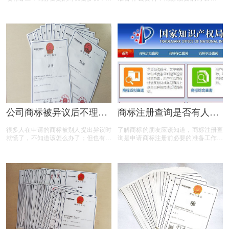
面有小文整理的一些相关内容，希望能
久？商标续费的流程有哪些？以下有小
帮到您！
文针对上述问题整理出来的一些相关答
案，希望能帮到您！
公司商标被异议后不理它
商标注册查询是否有人注
会怎么样？
册了怎么查?注册商标哪里
很多人在申请的商标被别人提出异议时
了解商标的朋友应该知道，商标注册查
如何查有没有被注册！
就慌了，不知道该怎么办了；但也有人
询是申请商标注册前必要的准备工作之
会不理它，被异议了就被异议了，无所
一，可以在很大程度上帮助申请人避免
谓这样子。公司商标被异议了怎么办？
商标近似的驳回风险。商标注册查询可
公司商标被异议了要做什么准备?公司
以减少再注册有人注册过的相同商标或
商标被异议了不理它会怎么样？公司商
者近似商标，对市场上商标注册有一定
标被异议了有多久的时间准备？
的了解，甚至预测商标注册成功几率，
降低商标注册的风险，降低成本和注册
时间。