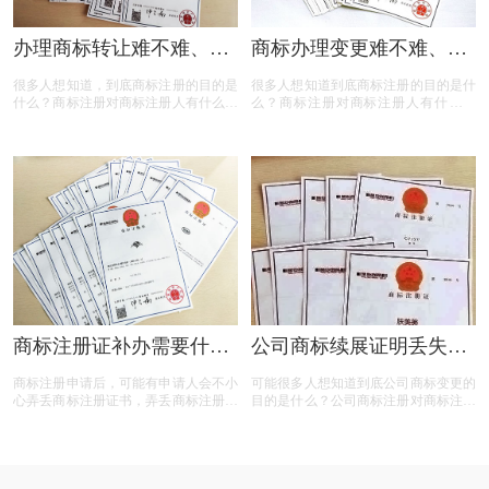
办理商标转让难不难、要
商标办理变更难不难、要
什么资料？
什么资料？
很多人想知道，到底商标注册的目的是
很多人想知道到底商标注册的目的是什
什么？商标注册对商标注册人有什么好
么？商标注册对商标注册人有什么好
处？商标注册对商家有什么好处？商标
处？商标注册对商家有什么好处？商标
注册对市场有什么影响？ 商标注册的
注册对市场有什么影响？ 商标注册的
问题有哪些？商标注册的有效期是多长
问题有哪些？商标变更后要等多长时间
时间？商标注册后的有效期从什么时候
才能有变更证明？商标变更需要什么资
开始算？商标注册的时效是多久？商标
料？为什么要进行商标变更？商标变更
转让的流程是什么？商标转让需要什么
的价格如何？商标办理变更难不难、要
资料？商标转让的价格如何？办理商标
什么资料？接下来就和小文一起来看看
转让难不难、要什么资料？接下来就和
吧！
小文一起来看看吧！
商标注册证补办需要什么
公司商标续展证明丢失了
资料？
能重新补发吗？
商标注册申请后，可能有申请人会不小
可能很多人想知道到底公司商标变更的
心弄丢商标注册证书，弄丢商标注册受
目的是什么？公司商标注册对商标注册
理通知书等等！或者有更多疑问，比
人有什么好处？公司商标注册对商家有
如， 广州商标注册证怎么申请、商标
什么好处？公司商标注册对市场有什么
注册代办成功机率更高吧、商标注册代
影响？公司商标注册的问题有哪些？
理要多久？ 商标注册价格怎么样？商
标注册流程以及材料要哪些呢？商标注