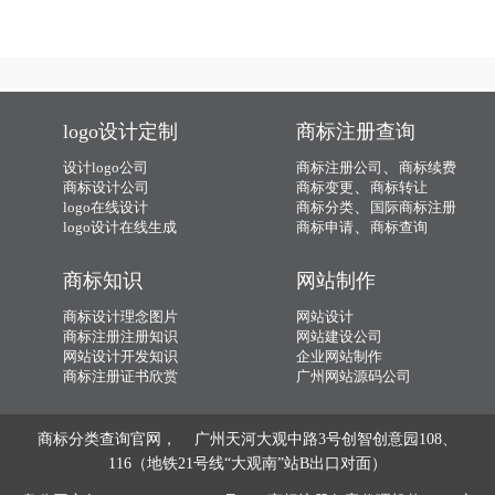
卖点的产品，那么，企业vi设计的基本
流程和详细步骤介绍？今天vi设计注册
的小文将画册设计的具体解析及内容的
资料整理出来：
logo设计定制
商标注册查询
、
设计logo公司
商标注册公司
商标续费
、
商标设计公司
商标变更
商标转让
、
logo在线设计
商标分类
国际商标注册
、
logo设计在线生成
商标申请
商标查询
商标知识
网站制作
商标设计理念图片
网站设计
商标注册注册知识
网站建设公司
网站设计开发知识
企业网站制作
商标注册证书欣赏
广州网站源码公司
商标分类查询官网， 广州天河大观中路3号创智创意园108、
116（地铁21号线“大观南”站B出口对面）