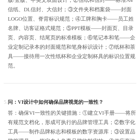
版/竖版、中英文双面设计；②信纸和信封——标准A4
信纸、DL信封、大信封；③文件夹和档案袋——封面
LOGO位置、脊背标识规范；④工牌和胸卡——员工姓
名牌、访客证格式规范；⑤PPT模板——封面页、目录
页、内容页、结尾页的标准模板；⑥笔记本和笔——企
业定制记录本的封面规范和笔身标识设计；⑦纸杯和茶
具——接待用一次性纸杯和企业定制杯具的标识位置规
范。
5.
问：VI设计中如何确保品牌视觉的一致性？
答：确保VI一致性的关键措施：①建立VI手册——将所
有规范文档化，形成可执行的品牌管理工具；②数字化
工具——制作品牌标志和模板的数字资源库；③设置品