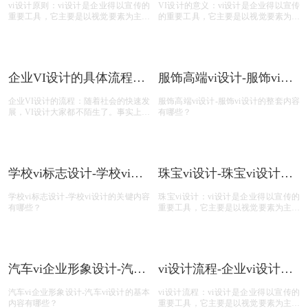
vi设计原则：vi设计是企业得以宣传的
VI设计的意义：vi设计是企业得以宣传
重要工具，它主要是以视觉要素为主要
的重要工具，它主要是以视觉要素为主
卖点的产品，那么，vi设计的规则是什
要卖点的产品，那么，vi设计的作用及
么？今天vi设计注册的小文将画册设计
意义什么？今天商标设计注册的小文将
的具体解析及内容的资料整理出来：
VI设计的具体解析及内容的资料整理出
来
企业VI设计的具体流程有
服饰高端vi设计-服饰vi设
哪些？
计的整套内容有哪些？
企业VI设计的流程：随着社会的快速发
服饰高端vi设计-服饰vi设计的整套内容
展，VI设计大家都不陌生了。事实上，
有哪些？
VI设计是一个严谨的设计，它有一定的
设计流程可循。那么，企业VI设计的具
体流程有哪些？
学校vi标志设计-学校vi设
珠宝vi设计-珠宝vi设计的
计的关键内容有哪些？
元素有哪些？
学校vi标志设计-学校vi设计的关键内容
珠宝vi设计：vi设计是企业得以宣传的
有哪些？
重要工具，它主要是以视觉要素为主要
卖点的产品，那么，vi设计的元素有哪
些？今天vi设计注册的小文将画册设计
的具体解析及内容的资料整理出来：
汽车vi企业形象设计-汽车
vi设计流程-企业vi设计的
vi设计的重要内容有哪
基本流程和详细步骤介
汽车vi企业形象设计-汽车vi设计的基本
vi设计流程：vi设计是企业得以宣传的
些？
绍？
内容有哪些？
重要工具，它主要是以视觉要素为主要