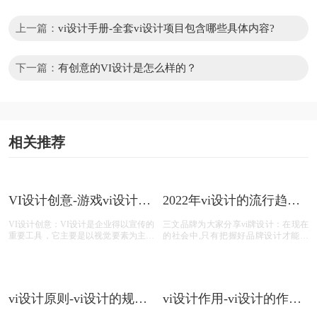
上一篇：
vi设计手册-全套vi设计项目包含哪些具体内容?
下一篇：
有创意的VI设计是怎么样的？
相关推荐
VI设计创意-游戏vi设计的
2022年vi设计的流行趋势
创意设计？
是怎样的？
VI设计创意：VI设计是企业得以宣传的
三文品牌为大家分享vi牌设计：在现在
重要工具，它主要是以视觉要素为主要
的社会中,只有把握好品牌设计才能在
卖点的产品，那么，游戏vi设计的创意
市场中获得一定的份额,而针对vi设计就
设计？今天VI设计注册的小文将画册设
是企业比较青睐的一个宣传方式, vi设
计的具体解析及内容的资料整理出来：
计可以让企业通过某些符号和标志颜色
获得客户的记忆点,那么现在2022年vi设
计的流行趋势是怎样的?
vi设计原则-vi设计的规则
vi设计作用-vi设计的作用
是什么？
及意义什么？