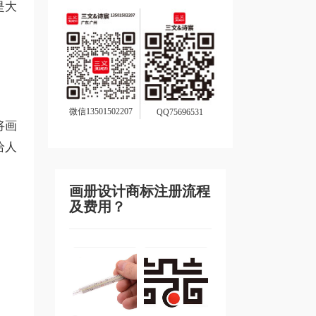
是大
微信13501502207
QQ75696531
将画
给人
画册设计商标注册流程
及费用？