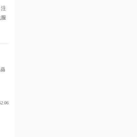
，注
说服
文品
2:06