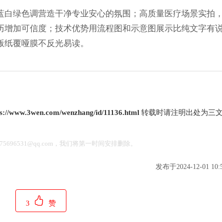
蓝白绿色调营造干净专业安心的氛围；高质量医疗场景实拍
历增加可信度；技术优势用流程图和示意图展示比纯文字有
版纸覆哑膜不反光易读。
ps://www.3wen.com/wenzhang/id/11136.html
转载时请注明出处为三
696531@qq.com，我们将第一时间安排删除。
发布于2024-12-01 10:5
3
赞