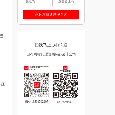
查看验证码
进
扫我马上1对1沟通
自有商标代理资质logo设计公司
标注
微信13501502207
QQ75696531