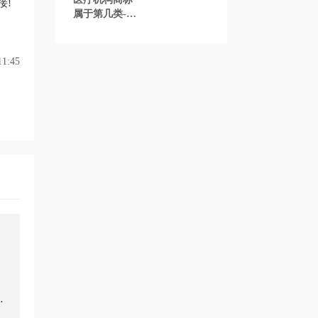
接!
属于第几类-医
院商标注册属
于哪一类？
「商标分类」
1:45
志