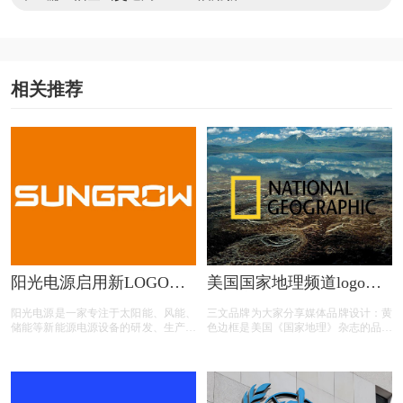
相关推荐
阳光电源启用新LOGO图
美国国家地理频道logo设
形更加简约、轻盈
计含义及媒体品牌标志设
阳光电源是一家专注于太阳能、风能、
三文品牌为大家分享媒体品牌设计：黄
计理念
储能等新能源电源设备的研发、生产、
色边框是美国《国家地理》杂志的品牌
销售和服务的国家重点高新技术企业。
标志，它是一本书的边框，更像打开外
主要产品有光伏逆变器、风能变流器、
部世界的一扇美丽的窗户，意味着美国
储能系统、新能源汽车驱动系
《国家地理》杂志是打通人们通向外面
世界的通道。这个标志准确地传达了该
杂志的办刊宗旨，而它与照片搭配而成