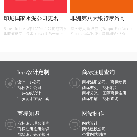
印尼国家水泥公司更名
非洲第八大银行摩洛哥人
SIG集团并启用新LOGO
民银行启用新LOGO
Semen Indonesia于1957年在印度尼西东
摩洛哥人民银行（Banque Populaire du
爪哇省成立，是印度尼西亚第一家上市
Maroc，缩写BCP）是非洲第8大银行，
的国有建筑材料制造公司。目前该公司
由11家共同运作的主体构成。摩洛哥人
拥有4个完整水泥生产基地， 设备产能
民银行主要负责统筹管理旗下10家 地
达3550万吨，是印尼最大的水泥生产商
区性商业合作社及卡萨布兰卡当地金融
业务
logo设计定制
商标注册查询
、
设计logo公司
商标注册公司
商标续费
、
商标设计公司
商标变更
商标转让
、
logo在线设计
商标分类
国际商标注册
、
logo设计在线生成
商标申请
商标查询
商标知识
网站制作
商标设计理念图片
网站设计
商标注册注册知识
网站建设公司
网站设计开发知识
企业网站制作