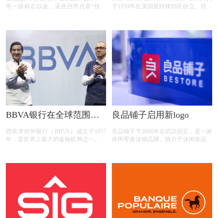
带一路标志以金、蓝色丝带代表“丝绸
于1959年在美国底特律郊区创立。目前
之路经济带”和“21世纪海上丝绸之
已成为全球最大的外带比萨连锁店，美
路”，辅以红、蓝、棕、白、黑色彩元
国第三大披萨连锁店（仅次于必胜客和
素。既体现“一带一路”多样性，也具有
达美乐）。在全球20个国家和地区设有
中国特色。两条丝带汇聚形成球型，体
现包容、团结、合作的寓意，代表全球
合作，互利共赢的人类命运共同体。同
时丝带构成英文字母“S”，代表丝绸
（Silk）。球形中心隐含“大雁塔”，寓
意丝绸之路以中国为中心，始于西安，
惠及全球。BRF,是一带一路国际合作高
峰论坛英文
theBeltandRoadForumforInternationalCooperation
的简称。2017年5月14日、15日,首次
BBVA银行在全球范围内
良品铺子启用新logo
BRF将在北京举行。
启用新LOGO
西班牙对外银行（BBVA）成立于1857
良品铺子于2006年在武汉创立，是一家
年，是世界上最大的金融机构之一。也
休闲零食连锁品牌。致力于休闲食品的
是全球首家使用区块链技术发 放贷款
研发、加工、分装、零售服务等专业品
的银行。 BBVA从1995年至今已 收购了
牌质量与文化的打造。 至今我们已拥
数十家本地银行和金融集团，业务遍及
有超过2200家门店，线下门店业务