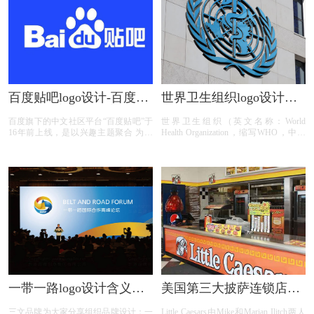
的封面造型又成为了《国家地理》杂志
另一显著特色。
百度贴吧logo设计-百度贴
世界卫生组织logo设计含
吧在App客户端中启用新
义及设计理念
百度旗下的中文社区平台“百度贴吧”于
世界卫生组织（英文名称：World
设计的贴吧图标
16年前上线，是以兴趣主题聚合 为特
Health Organization，缩写WHO，中文
色的网络互动论坛。根据官方公布的信
简称世卫组织）是联合国下属的一个专
息显示，自2003 年诞生以来，百度贴
门机构，总部设置在瑞士日内瓦，只有
吧累计注册用户已有15亿，已创建2300
主权国家才能参加，是国际上最大的政
余 万个兴趣吧。但近年来百度贴吧的
府间卫生组织。世界卫生组织的宗旨是
活跃用户出现流失现象。
使全世界人民获得尽可能高水平的健
康。世界卫生组织的主要职能包括：促
进流行病和地方病的防治；提供和改进
公共卫生、疾病医疗和有关事项的教学
与训练；推动确定生物制品的国际标
准。2020年5月27日，世卫组织宣布成
立世卫组织基金会
一带一路logo设计含义及
美国第三大披萨连锁店
组织标志设计理念
Little Caesars更新标志
三文品牌为大家分享组织品牌设计：一
Little Caesars由Mike和Marian Ilitch两人