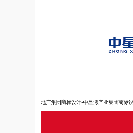
地产集团商标设计-中星湾产业集团商标