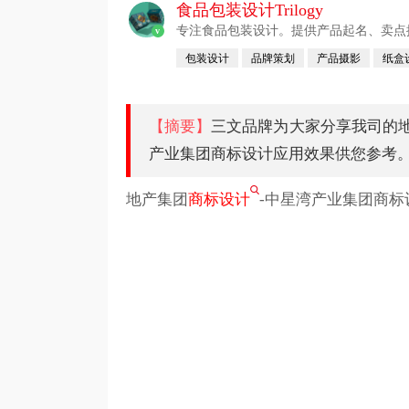
食品包装设计Trilogy
专注食品包装设计。提供产品起名、卖点
v
包装设计
品牌策划
产品摄影
纸盒
【摘要】
三文品牌为大家分享我司的
产业集团商标设计应用效果供您参考
地产集团
商标设计
-中星湾产业集团商标