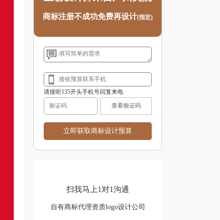
商标注册不成功免费再设计
(指定)
请接听135开头手机号回复来电
查看验证码
扫我马上1对1沟通
自有商标代理资质logo设计公司