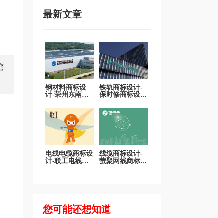
最新文章
湾
钢材料商标设
铁轨商标设计-
计-荣州东南商
保时修商标设计
标设计公司
公司
电线电缆商标设
线缆商标设计-
计-联工电线电
萤聚网线商标设
缆包装设计公司
计公司
您可能还想知道