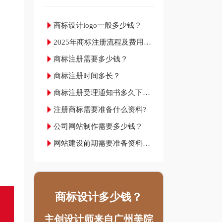
商标设计logo一般多少钱？
2025年商标注册流程及费用材
料和成功率
商标注册需要多少钱？
商标注册时间多长？
商标注册受理通知书多久下
来？
注册商标需要准备什么资料?
公司网站制作需要多少钱？
网站建设前期需要准备资料明
细
商标设计多少钱？
主创设计师来自广州美院