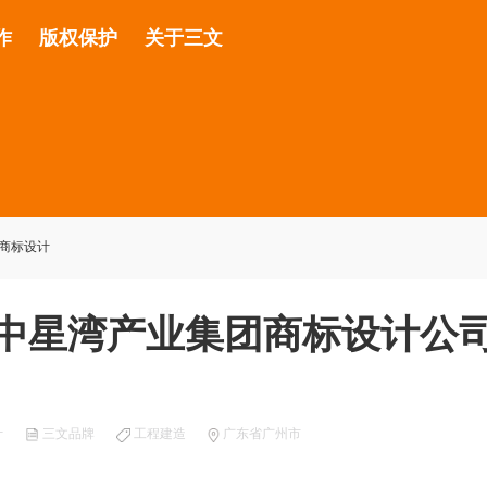
作
版权保护
关于三文
商标设计
-中星湾产业集团商标设计公
计
三文品牌
工程建造
广东省广州市