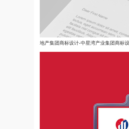
地产集团商标设计-中星湾产业集团商标