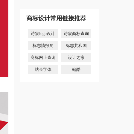
分类」
分类」
商标设计常用链接推荐
诗宸logo设计
诗宸商标查询
标志情报局
标志共和国
商标网上查询
设计之家
站长字体
站酷