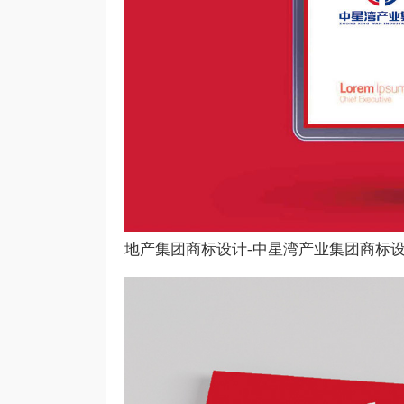
地产集团商标设计-中星湾产业集团商标