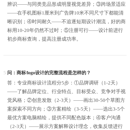
辨识——与同类竞品形成明显视觉差异；③跨场景适应
——在手机图标1厘米到广告牌10米不同尺寸下都能清
晰识别；④时间耐久——不追逐短期设计潮流，好的商
标用10-20年仍然不过时；⑤注册可行——设计前进行
初步商标查询，提高注册成功率。
5.
问：商标/logo设计的完整流程是怎样的？
答：专业商标设计流程分5步：①品牌调研（1-2天）
——了解品牌定位、行业特点、目标受众、竞争对手视
觉风格；②创意发散（2-3天）——画出30-50个草图方
案探索不同方向；③方案精绘（3-5天）——选出3-5个
最优方案电脑精绘，提供不同配色版本；④客户沟通
（2-3天）——展示方案解释设计理念，收集反馈进行