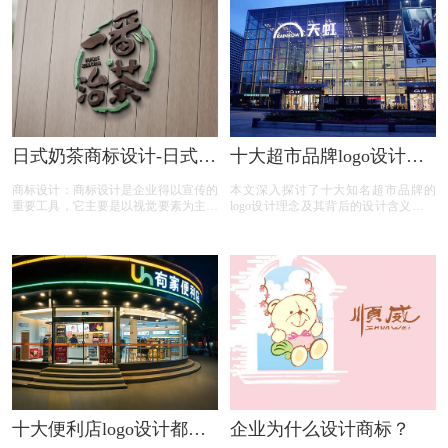
日式奶茶商标设计-日式风
十大超市品牌logo设计都
奶茶店的LOGO怎么设
有什么设计含义及连锁商
商标设计：商标设计是企业得以宣传的
本文深入探讨了十大知名超市品牌的
计？
场标志怎么设计大揭秘
重要工具，它主要是以视觉要素为主要
logo设计理念及其背后的设计含义，包
卖点的产品，那么，日式风奶茶店的
括Walmart沃尔玛、Suning苏宁易购、华
LOGO怎么设计？今天商标设计注册的
润万家、大润发、永辉超市、家乐福、
小文将画册设计的具体解析及内容的资
天虹百货、Wumart物美集团、Gome国
料整理出来：
美电器和百联集团。文章详细分析了每
个品牌logo的颜色选择、图形元素和字
体设计，揭示了它们如何通过视觉符号
传达品牌价值观、企业文化和市场定
位。
十大便利店logo设计都有
企业为什么设计商标？
什么设计含义及小卖部标