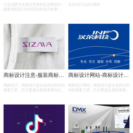
三文品牌为大家分享便利店品牌设计：
企业为什么设计商标
志怎么设计大揭秘
探索便利店LOGO背后的设计故事——
揭秘十大便利店品牌LOGO设计含义，
以及小卖部标志设计技巧。了解美宜
佳、全家、7-Eleven、喜士多、有家、
天福、OK、罗森、维客佳、百世邻里
等知名便利店如何通过LOGO传递品牌
理念，为您的便利店设计提供灵感。
商标设计注意-服装商标设
商标设计网站-商标设计重
计如何吸引人们的注意?
要性是什么？
商标设计：商标设计是企业得以宣传的
商标设计网站：商标设计是企业得以宣
重要工具，它主要是以视觉要素为主要
传的重要工具，它主要是以视觉要素为
卖点的产品，那么，女装商标设计要能
主要卖点的产品，那么，网站商标设计
够吸引人们的注意？今天商标设计注册
重要性是什么？今天商标设计注册的小
的小文将画册设计的具体解析及内容的
文将商标设计的具体解析及内容的资料
资料整理出来：
整理出来：