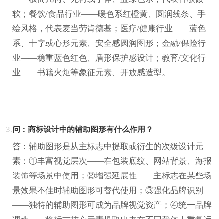
软；餐饮/食品行业——暖色系红橙黄、圆润线条、手
绘风格，代表麦当劳肯德基；医疗/健康行业——蓝色
系、十字或心形元素、安全感圆润图形；金融/保险行
业——稳重蓝色红色、盾形保护感设计；教育/文化行
业——书籍火炬等象征元素、开放感造型。
3.
问：商标设计中的辅助图形有什么作用？
答：辅助图形是从主标志中提取或衍生的次级设计元
素：①丰富视觉层次——在包装底纹、网站背景、海报
装饰等场景中使用；②增强延展性——主标志在某些场
景效果不佳时辅助图形可替代使用；③强化品牌识别
——独特的辅助图形可成为品牌视觉资产；④统一品牌