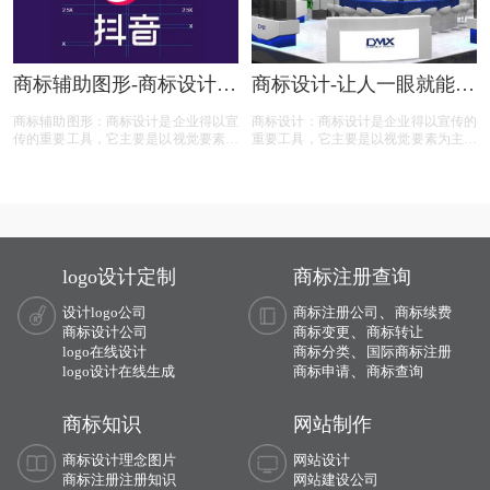
商标辅助图形-商标设计辅
商标设计-让人一眼就能记
助线是什么？
住的logo技巧有哪些？
商标辅助图形：商标设计是企业得以宣
商标设计：商标设计是企业得以宣传的
传的重要工具，它主要是以视觉要素为
重要工具，它主要是以视觉要素为主要
主要卖点的产品，那么，商标设计辅助
卖点的产品，那么，让人一眼就能记住
线是什么？今天商标设计注册的小文将
的logo技巧有哪些？今天商标设计注册
商标设计的具体解析及内容的资料整理
的小文将画册设计的具体解析及内容的
出来：
资料整理出来：
logo设计定制
商标注册查询
、
设计logo公司
商标注册公司
商标续费
、
商标设计公司
商标变更
商标转让
、
logo在线设计
商标分类
国际商标注册
、
logo设计在线生成
商标申请
商标查询
商标知识
网站制作
商标设计理念图片
网站设计
商标注册注册知识
网站建设公司