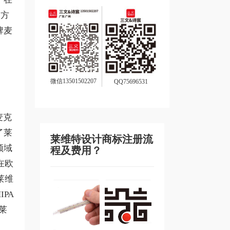
一方
牌麦
微信13501502207
QQ75696531
麦克
了莱
莱维特设计商标注册流
领域
程及费用？
在欧
莱维
PA
莱