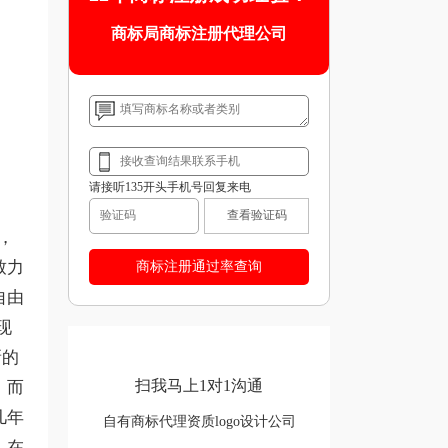
商标局商标注册代理公司
请接听135开头手机号回复来电
查看验证码
立，
致力
自由
现
新的
扫我马上1对1沟通
，而
几年
自有商标代理资质logo设计公司
。在