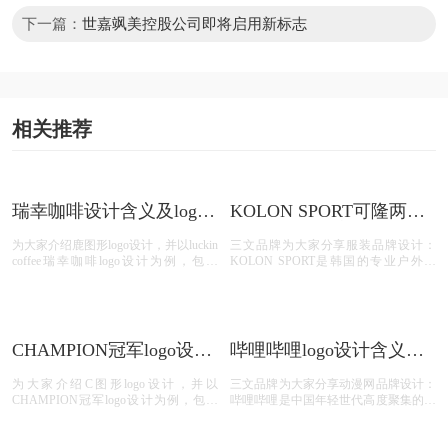
下一篇：
世嘉飒美控股公司即将启用新标志
相关推荐
瑞幸咖啡设计含义及logo
KOLON SPORT可隆两棵
设计理念
树logo设计含义及树标志
为大家介绍鹿图形logo设计，并以luckin
三文品牌为大家分享服装品牌设计：
设计理念
coffee瑞幸咖啡logo设计为例，包含
KOLON SPORT是韩国的专业户外品
luckin coffee瑞幸咖啡logo设计含义、
牌，以常青树为品牌标志，成立于1973
luckin coffee瑞幸咖啡标志设计欣赏、
年。标志看起来像两棵树的户外运动品
luckin coffee瑞幸咖啡品牌介绍；
牌：kolon sport。
CHAMPION冠军logo设计
哔哩哔哩logo设计含义及
含义及服装品牌标志设计
动漫网标志设计理念
为大家介绍C图形logo设计，并以
三文品牌为大家分享动漫网品牌设计：
理念
CHAMPION冠军logo设计为例，包含
哔哩哔哩是中国年轻世代高度聚集的综
CHAMPION冠军logo设计含义、
合性视频社区,被用户亲切地称为“B
CHAMPION冠军标志设计欣赏、
站”。围绕用户、创作者和内容, B站构
CHAMPION冠军品牌介绍；
建了一个源源不断产生优质内容的生态