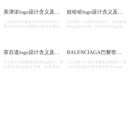
系统。
美津浓logo设计含义及运
娃哈哈logo设计含义及饮
动鞋品牌标志设计理念
料品牌标志设计理念
三文品牌为大家分享运动鞋品牌设计：
为大家介小丑图形logo设计，并以娃哈
美津浓(Mizuno)的商标叫米奇巴希利，
哈logo设计为例，包含娃哈哈logo设计
是世界上跑的最快的鸟。美津浓于1983
含义、娃哈哈饮料标志图片、娃哈哈饮
年启用这个标志。美津浓是由水野利八
料品牌介绍、娃哈哈饮料品牌故事；
于1906年4月1日创办，总部位于日本大
阪市住之江区。会长水野正人及社长水
野明人都是水野家族中人。
茶百道logo设计含义及茶
BALENCIAGA巴黎世家
品牌标志设计理念
logo设计含义及服装品牌
为大家介绍蓝熊猫ip图形logo设计，并
三文品牌为大家分享服装品牌设计：新
标志设计理念
以茶百道logo设计为例，包含茶百道
LOGO首次在巴黎世家的官方Instagram
logo设计含义、茶百道茶饮图片、茶百
上公布，并配文“巴黎世家全新Logo正
道茶饮品牌；
式推出”。和原来的旧标相比，新标识
继续采用大写的形式拼写，不过字体较
之前变窄加粗，并辅以全新的灰色作为
背景。虽然整体变化不大，只是更换了
蜜雪冰城设计含义及logo
中国航天logo设计含义及
字体加了背景，不过这种方式可能会增
设计理念
设计理念
加其品牌的识别度，在行内不少其他黑
三文品牌为大家分享蜜雪冰城商标设
中国航天科技集团有限公司是在我国战
白文字LOGO中脱颖而出。根据了解，
计：蜜雪冰城品牌形象logo是一个拿着
略高技术领域拥有自主知识产权和著名
新标识的设计灵感来源于交通指示牌。
冰淇淋权杖的雪人。蜜雪冰城，想表达
品牌，创新能力突出、核心竞争力强的
的冰雪的欢乐世界，这个最具有代表性
国有特大型高科技企业集团，世界500
的形象，就是一个雪人，并且是冰雪世
强企业之一，成立于1999年7月1日。其
界的不可缺少的存在也是冰雪世界里的
前身源于1956年成立的国防部第五研究