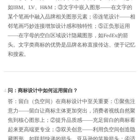
如IBM、LV、H&M；③文字中嵌入图形——在文字的
某个笔画中融入品牌相关图形元素；④连笔设计——相
邻笔画巧妙连接增加设计感和独特性；⑤正负形运用
——在字母的空白区域设计隐藏图形，如FedEx的箭
头。文字类商标的优势是品牌名称直接传达、便于记忆
和搜索。
4.
问：商标设计中如何运用留白？
答：留白（负空间）在商标设计中至关重要：①聚焦注
意力——留白让商标主体更加突出，消费者视线自然聚
焦到核心图形上；②提升品质感——充足留白的商标看
起来更高端更专业；③双关创意——利用负空间创造隐
藏图形，如联邦快递的箭头、亚马逊的笑脸箭头；④适