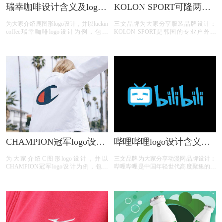
瑞幸咖啡设计含义及logo
KOLON SPORT可隆两棵
设计理念
树logo设计含义及树标志
为大家介绍鹿图形logo设计，并以luckin
三文品牌为大家分享服装品牌设计：
设计理念
coffee瑞幸咖啡logo设计为例，包含
KOLON SPORT是韩国的专业户外品
luckin coffee瑞幸咖啡logo设计含义、
牌，以常青树为品牌标志，成立于1973
luckin coffee瑞幸咖啡标志设计欣赏、
年。标志看起来像两棵树的户外运动品
luckin coffee瑞幸咖啡品牌介绍；
牌：kolon sport。
CHAMPION冠军logo设计
哔哩哔哩logo设计含义及
含义及服装品牌标志设计
动漫网标志设计理念
为大家介绍C图形logo设计，并以
三文品牌为大家分享动漫网品牌设计：
理念
CHAMPION冠军logo设计为例，包含
哔哩哔哩是中国年轻世代高度聚集的综
CHAMPION冠军logo设计含义、
合性视频社区,被用户亲切地称为“B
CHAMPION冠军标志设计欣赏、
站”。围绕用户、创作者和内容, B站构
CHAMPION冠军品牌介绍；
建了一个源源不断产生优质内容的生态
系统。