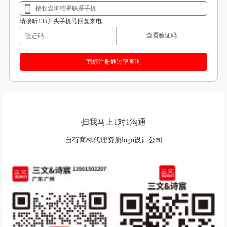
请接听135开头手机号回复来电
查看验证码
扫我马上1对1沟通
自有商标代理资质logo设计公司