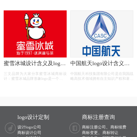
logo设计含义、茶百道茶饮图片、茶百
上公布，并配文“巴黎世家全新Logo正
道茶饮品牌；
式推出”。和原来的旧标相比，新标识
继续采用大写的形式拼写，不过字体较
之前变窄加粗，并辅以全新的灰色作为
背景。虽然整体变化不大，只是更换了
字体加了背景，不过这种方式可能会增
加其品牌的识别度，在行内不少其他黑
白文字LOGO中脱颖而出。根据了解，
新标识的设计灵感来源于交通指示牌。
蜜雪冰城设计含义及logo
中国航天logo设计含义及
设计理念
设计理念
三文品牌为大家分享蜜雪冰城商标设
中国航天科技集团有限公司是在我国战
计：蜜雪冰城品牌形象logo是一个拿着
略高技术领域拥有自主知识产权和著名
冰淇淋权杖的雪人。蜜雪冰城，想表达
品牌，创新能力突出、核心竞争力强的
的冰雪的欢乐世界，这个最具有代表性
国有特大型高科技企业集团，世界500
的形象，就是一个雪人，并且是冰雪世
强企业之一，成立于1999年7月1日。其
界的不可缺少的存在也是冰雪世界里的
前身源于1956年成立的国防部第五研究
王，形象上的升级以及品牌人格化画像
院，历经第七机械工业部、航天工业
更具象，使得品牌形象更深入人心让人
部、航空航天工业部、中国航天工业总
印象深刻。
公司和中国航天科技集团公司的历史沿
logo设计定制
商标注册查询
革。
、
设计logo公司
商标注册公司
商标续费
、
商标设计公司
商标变更
商标转让