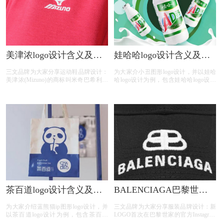
美津浓logo设计含义及运
娃哈哈logo设计含义及饮
动鞋品牌标志设计理念
料品牌标志设计理念
三文品牌为大家分享运动鞋品牌设计：
为大家介小丑图形logo设计，并以娃哈
美津浓(Mizuno)的商标叫米奇巴希利，
哈logo设计为例，包含娃哈哈logo设计
是世界上跑的最快的鸟。美津浓于1983
含义、娃哈哈饮料标志图片、娃哈哈饮
年启用这个标志。美津浓是由水野利八
料品牌介绍、娃哈哈饮料品牌故事；
于1906年4月1日创办，总部位于日本大
阪市住之江区。会长水野正人及社长水
野明人都是水野家族中人。
茶百道logo设计含义及茶
BALENCIAGA巴黎世家
品牌标志设计理念
logo设计含义及服装品牌
为大家介绍蓝熊猫ip图形logo设计，并
三文品牌为大家分享服装品牌设计：新
标志设计理念
以茶百道logo设计为例，包含茶百道
LOGO首次在巴黎世家的官方Instagram