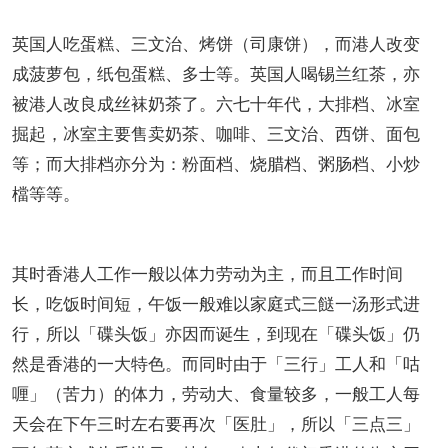
英国人吃蛋糕、三文治、烤饼（司康饼），而港人改变
成菠萝包，纸包蛋糕、多士等。英国人喝锡兰红茶，亦
被港人改良成丝袜奶茶了。六七十年代，大排档、冰室
掘起，冰室主要售卖奶茶、咖啡、三文治、西饼、面包
等；而大排档亦分为：粉面档、烧腊档、粥肠档、小炒
檔等等。
其时香港人工作一般以体力劳动为主，而且工作时间
长，吃饭时间短，午饭一般难以家庭式三餸一汤形式进
行，所以「碟头饭」亦因而诞生，到现在「碟头饭」仍
然是香港的一大特色。而同时由于「三行」工人和「咕
喱」（苦力）的体力，劳动大、食量较多，一般工人每
天会在下午三时左右要再次「医肚」，所以「三点三」