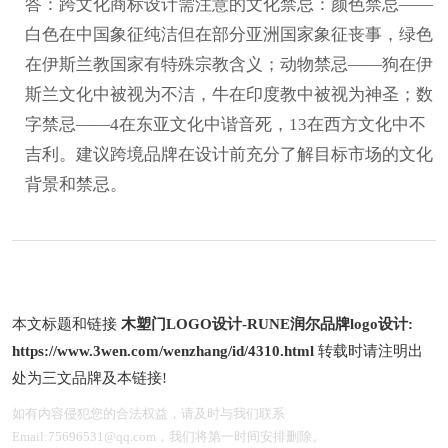
答：跨文化商标设计需注意的文化禁忌：颜色禁忌——
白色在中国象征纯洁但在部分亚洲国家象征丧事，绿色
在伊斯兰教国家有特殊宗教含义；动物禁忌——狗在伊
斯兰文化中被视为不洁，牛在印度教中被视为神圣；数
字禁忌——4在东亚文化中谐音死，13在西方文化中不
吉利。建议跨境品牌在设计前充分了解目标市场的文化
背景和禁忌。
本文标题和链接
木塑门LOGO设计-RUNE润尔品牌logo设计:
https://www.3wen.com/wenzhang/id/4310.html
转载时请注明出
处为三文品牌及本链接!
如有内容侵犯您的合法权益，请及时与我们联系
Email:75696531@qq.com，我们将第一时间安排删除。