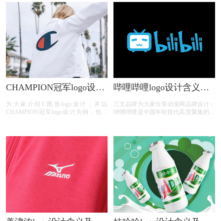
luckin coffee瑞幸咖啡品牌介绍；
牌：kolon sport。
CHAMPION冠军logo设计
哔哩哔哩logo设计含义及
含义及服装品牌标志设计
动漫网标志设计理念
为大家介绍C图形logo设计，并以
三文品牌为大家分享动漫网品牌设计：
理念
CHAMPION冠军logo设计为例，包含
哔哩哔哩是中国年轻世代高度聚集的综
CHAMPION冠军logo设计含义、
合性视频社区,被用户亲切地称为“B
CHAMPION冠军标志设计欣赏、
站”。围绕用户、创作者和内容, B站构
CHAMPION冠军品牌介绍；
建了一个源源不断产生优质内容的生态
系统。