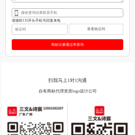
请接听135开头手机号回复来电
查看验证码
扫我马上1对1沟通
自有商标代理资质logo设计公司