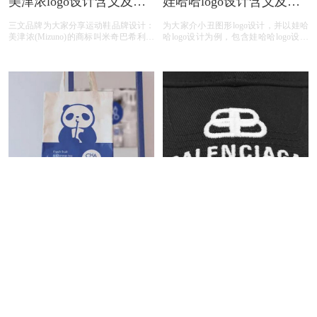
美津浓logo设计含义及运
娃哈哈logo设计含义及饮
动鞋品牌标志设计理念
料品牌标志设计理念
三文品牌为大家分享运动鞋品牌设计：
为大家介小丑图形logo设计，并以娃哈
美津浓(Mizuno)的商标叫米奇巴希利，
哈logo设计为例，包含娃哈哈logo设计
是世界上跑的最快的鸟。美津浓于1983
含义、娃哈哈饮料标志图片、娃哈哈饮
年启用这个标志。美津浓是由水野利八
料品牌介绍、娃哈哈饮料品牌故事；
于1906年4月1日创办，总部位于日本大
阪市住之江区。会长水野正人及社长水
野明人都是水野家族中人。
茶百道logo设计含义及茶
BALENCIAGA巴黎世家
品牌标志设计理念
logo设计含义及服装品牌
为大家介绍蓝熊猫ip图形logo设计，并
三文品牌为大家分享服装品牌设计：新
标志设计理念
以茶百道logo设计为例，包含茶百道
LOGO首次在巴黎世家的官方Instagram
logo设计含义、茶百道茶饮图片、茶百
上公布，并配文“巴黎世家全新Logo正
道茶饮品牌；
式推出”。和原来的旧标相比，新标识
继续采用大写的形式拼写，不过字体较
之前变窄加粗，并辅以全新的灰色作为
背景。虽然整体变化不大，只是更换了
字体加了背景，不过这种方式可能会增
加其品牌的识别度，在行内不少其他黑