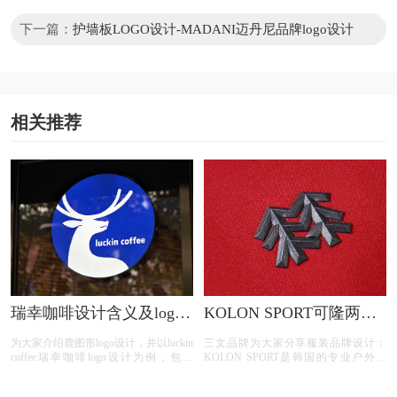
下一篇：
护墙板LOGO设计-MADANI迈丹尼品牌logo设计
相关推荐
瑞幸咖啡设计含义及logo
KOLON SPORT可隆两棵
设计理念
树logo设计含义及树标志
为大家介绍鹿图形logo设计，并以luckin
三文品牌为大家分享服装品牌设计：
设计理念
coffee瑞幸咖啡logo设计为例，包含
KOLON SPORT是韩国的专业户外品
luckin coffee瑞幸咖啡logo设计含义、
牌，以常青树为品牌标志，成立于1973
luckin coffee瑞幸咖啡标志设计欣赏、
年。标志看起来像两棵树的户外运动品