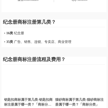
扫我马上1对1沟通
自有商标代理资质logo设计公司
微信13501502207
QQ75696531