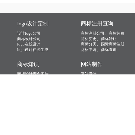
宣传册是如何设计？
应该如何设计？
说封面设计还有那些方面。
商标取名有哪些技巧？
画册设计：画册设计是企业得以宣传的
重要工具，它主要是以视觉要素为主要
卖点的产品，那么，欧美的画册应该如
何设计？今天画册设计注册的小文将画
册设计的具体解析及内容的资料整理出
来：
物流公司-物流公司画册是
宣传册设计的封面包含哪
如何设计的？需要注意什
些内容
物流公司画册设计具体是应该怎么做
三文品牌为大家分享画册设计，封面是
么？
呢？其实做这种公司画册的时候，要从
整本画册最容易打动人的地方，人们拿
多方面去考虑问题，比如说首先要确定
过一本画面，首先看到的是它的封面。
一个大致的风格，然后要确定一个大致
同时封面起了门脸的作用，好的画册封
的思路，另外还需要确定到底这个画册
面设计能吸引住读者眼球，本身就是一
做多大或者是多小。把这些大致的问题
种好的视觉宣传。所以，封面对于一本
确定下来之后，接下来就是去寻找做这
画册来说最为关键，也是许多企业靠其
教育宣传册要注意那些问
宣传册设计技巧-宣传册设
份画册需要用到的资料，比如说需要用
宣传的重要手段。那么宣传册设计的封
题？
计的排版技巧？
到文字信息，还需要用到各种类型的图
面包含哪些内容？
教育宣传册要注意那些问题？
企业画册设计：画册设计是企业得以宣
片，大大小小的素材都是需要前期做好
传的重要工具，它主要是以视觉要素为
准备的，这些素材做好了准备，才能够
主要卖点的产品，那么，宣传册设计的
在后期设计的时候，按照一定的布局，
排版技巧？今天画册设计注册的小文将
按照一定的方式把它嵌入到画册里面。
画册设计的具体解析及内容的资料整理
出来：
logo设计定制
商标注册查询