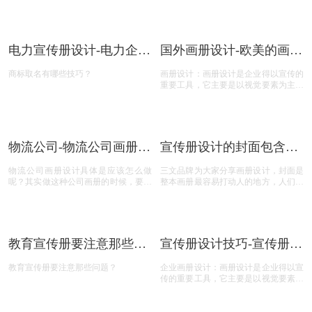
么？
相关推荐
工程公司宣传册设计-工程
环境检测宣传册设计-环境
企业宣传册设计包含那些
检测公司宣传册设计有什
企业画册设计：画册设计是企业得以宣
小说封面设计对于商务化系列的企业封
内容？
么内容？
传的重要工具，它主要是以视觉要素为
面设计来说，风格设计手法都是不一样
主要卖点的产品，那么，工程企业宣传
的，除了常规的素材运用，版式色调搭
册设计包含那些内容？今天画册设计注
配之外，最重要的文字版式需要灵魂有
册的小文将画册设计的具体解析及内容
趣，不要过于硬化，还是要从对齐、对
的资料整理出来：
比、字间距、行间距、重复、负空间、
平衡、造型等方面入手，这些都是必要
珠宝包装设计-珠宝包装应
包装设计-牙膏盒包装是如
详细注意细节，下面，我为大家介绍小
该如何设计？种类有哪
何设计？
说封面设计还有那些方面。
小说封面设计对于商务化系列的企业封
市场上的牙膏的种类多种多样，通过包
些？
面设计来说，风格设计手法都是不一样
装就能看出很多牙膏在设计上会非常用
的，除了常规的素材运用，版式色调搭
心，很能抓住消费者的眼球，刺激消费
配之外，最重要的文字版式需要灵魂有
者的购买欲望，同时也公司带来更丰厚
趣，不要过于硬化，还是要从对齐、对
的利润，那么，牙膏盒包装是如何设
比、字间距、行间距、重复、负空间、
计？需要注意什么？
平衡、造型等方面入手，这些都是必要
电力宣传册设计-电力企业
国外画册设计-欧美的画册
详细注意细节，下面，我为大家介绍小