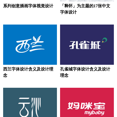
地产logo设计
电视台logo设计
系列创意插画字体视觉设计
「释怀」为主题的17张中文
耳机logo设计
服饰logo设计
字体设计
服装logo设计
非洲‌银行logo设计
房地产logo设计
服务logo设计
狗粮logo设计
果汁logo设计
广药集团logo设计
功能性饮料logo设计
公寓logo设计
西兰字体设计含义及设计理
孔雀城字体设计含义及设计
念
理念
股份logo设计
国外大学logo设计
工程学院logo设计
工业学校logo设计
国外城市logo设计
谷歌logo设计
公司logo设计
红色logo设计