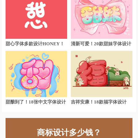
童车logo设计
涂料logo设计
太阳能logo设计
童装logo设计
投影仪logo设计
甜品logo设计
投资管理logo设计
托儿所logo设计
甜心字体多款设计HONEY！
清新可爱！20款甜妹字体设计
图书馆logo设计
腾讯logo设计
威士忌logo设计
卫浴logo设计
外国车logo设计
物流logo设计
网络logo设计
舞台音响logo设计
甜酿到了！18张中文字体设计
吉祥安康！18款福字体设计
腕表logo设计
卫生巾logo设计
维修logo设计
外国语学校logo设计
商标设计多少钱？
卫星电视logo设计
香槟logo设计