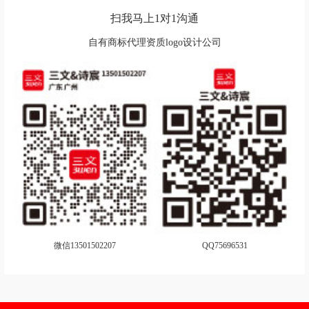
运动会logo设计
字体商标设计
扫我马上1对1沟通
logo设计商标设计
粥logo设计
自有商标代理资质logo设计公司
扎啤logo设计
枕头logo设计
重型卡车logo设计
中高端汽车品牌logo设计
自行车logo设计
照明logo设计
珠宝logo设计
装修公司logo设计
专业音响logo设计
纸巾logo设计
钟表logo设计
住宿logo设计
微信13501502207
QQ75696531
支付logo设计
证券logo设计
证券投资logo设计
展会logo设计