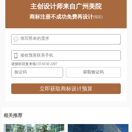
主创设计师来自广州美院
箱包logo设计
洗衣液logo设计
商标注册不成功免费再设计
(指定)
洗发水logo设计
蓄电池logo设计
芯片logo设计
项链logo设计
雪糕logo设计
休闲服logo设计
鞋logo设计
湘菜logo设计
请接听回复来电135 0150 2207
西餐logo设计
协会logo设计
获取验证码
燕窝logo设计
饮用水logo设计
立即获取商标设计预算
洋酒logo设计
乐器logo设计
运动品牌logo设计
牙膏logo设计
相关推荐
油漆logo设计
药业logo设计