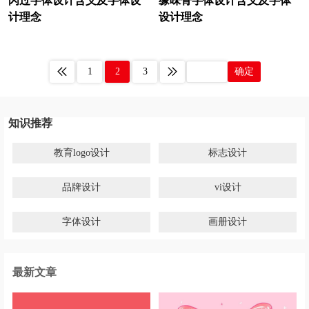
闪过字体设计含义及字体设
缘味骨字体设计含义及字体
石油公司logo设计
生物科技logo设计
计理念
设计理念
生物制品logo设计
水管logo设计
SUVlogo设计
商务车logo设计
1
2
3
确定
扫地机logo设计
3C产品logo设计
手机logo设计
首饰logo设计
知识推荐
商店logo设计
沙发logo设计
教育logo设计
标志设计
手表logo设计
石英表logo设计
品牌设计
vi设计
食品酒水商标设计
寿司logo设计
字体设计
画册设计
师范logo设计
深蓝色logo设计
食品logo设计
糖果logo设计
最新文章
调味品logo设计
碳酸饮料logo设计