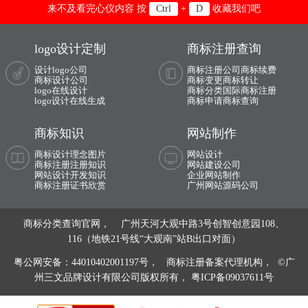
来不及看完心仪内容 按
+
收藏我们吧
Ctrl
D
职业技术学院logo设计
logo设计定制
商标注册查询
政法大学logo设计
中医馆logo设计
设计logo公司
商标注册公司
商标续费
综合医院logo设计
直播logo设计
商标设计公司
商标变更
商标转让
logo在线设计
商标分类
国际商标注册
logo设计在线生成
商标申请
商标查询
足协logo设计
中国科学院logo设计
商标知识
网站制作
组织logo设计
著名logo设计
商标设计理念图片
网站设计
中华老字号logo设计
商标注册注册知识
网站建设公司
网站设计开发知识
企业网站制作
商标注册证书欣赏
广州网站源码公司
字体图案logo设计
周年logo设计
商标分类查询官网， 广州天河大观中路3号创智创意园108、
116（地铁21号线“大观南”站B出口对面）
粤公网安备：44010402001197号，
商标注册备案代理机构， ©广
州三文品牌设计有限公司版权所有，
粤ICP备09037611号