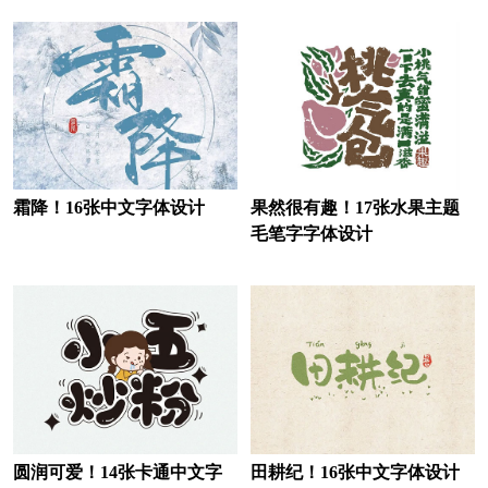
白酒logo设计
办公用品logo设计
玻璃水logo设计
便利店logo设计
百货logo设计
北美洲银行logo设计
保险logo设计
博物馆logo设计
茶logo设计
茶饮logo设计
霜降！16张中文字体设计
果然很有趣！17张水果主题
毛笔字字体设计
床垫logo设计
瓷砖logo设计
车企logo设计
充电宝logo设计
充电桩logo设计
厨电logo设计
存储logo设计
厨具logo设计
超市logo设计
抽纸logo设计
圆润可爱！14张卡通中文字
田耕纪！16张中文字体设计
茶餐厅logo设计
餐厅logo设计