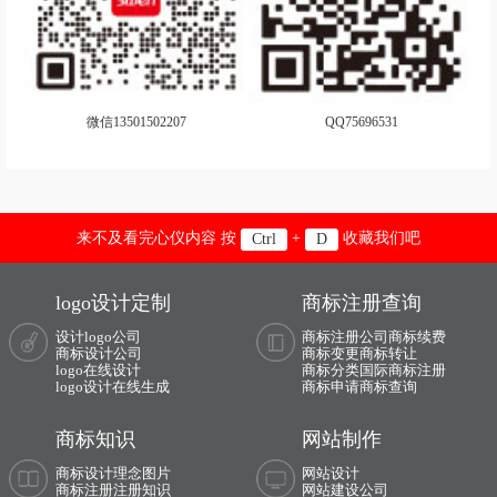
医药logo设计
药企logo设计
药品logo设计
药店logo设计
医疗器械logo设计
眼镜logo设计
微信13501502207
QQ75696531
音箱logo设计
音响logo设计
饮料logo设计
运动服logo设计
运动鞋logo设计
银行logo设计
来不及看完心仪内容 按
+
收藏我们吧
Ctrl
D
亚洲‌银行logo设计
养生logo设计
logo设计定制
商标注册查询
音乐学院logo设计
医科大学logo设计
设计logo公司
商标注册公司
商标续费
商标设计公司
商标变更
商标转让
logo在线设计
商标分类
国际商标注册
艺术学院logo设计
英语培训logo设计
logo设计在线生成
商标申请
商标查询
娱乐logo设计
音乐logo设计
商标知识
网站制作
瑜伽logo设计
游戏logo设计
商标设计理念图片
网站设计
商标注册注册知识
网站建设公司