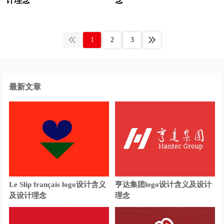
计理念
念
石油公司logo设计
生物科技logo设计
生物制品logo设计
水管logo设计
1
2
3
SUVlogo设计
商务车logo设计
扫地机logo设计
手机logo设计
3C产品logo设计
首饰logo设计
最新文章
商店logo设计
沙发logo设计
手表logo设计
食品酒水商标设计
石英表logo设计
寿司logo设计
师范logo设计
深蓝色logo设计
Le Slip français logo设计含义
亨达集团logo设计含义及设计
食品logo设计
调味品logo设计
及设计理念
理念
糖果logo设计
碳酸饮料logo设计