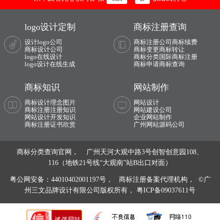
医药logo设计
药企logo设计
药店logo设计
药品logo设计
logo设计定制
商标注册查询
医疗器械logo设计
眼镜logo设计
设计logo公司
商标注册公司
商标续费
商标设计公司
商标变更
商标转让
logo在线设计
商标分类
国际商标注册
音箱logo设计
音响logo设计
logo设计在线生成
商标申请
商标查询
饮料logo设计
运动鞋logo设计
商标知识
网站制作
商标设计理念图片
网站设计
运动服logo设计
亚洲‌银行logo设计
商标注册注册知识
网站建设公司
网站设计开发知识
企业网站制作
银行logo设计
养生logo设计
商标注册证书欣赏
广州网站源码公司
音乐学院logo设计
医科大学logo设计
商标分类查询官网， 广州天河大观中路3号创智创意园108、
116（地铁21号线“大观南”站B出口对面）
艺术学院logo设计
英语培训logo设计
粤公网安备：44010402001197号，
商标注册备案代理机构， ©广
娱乐logo设计
音乐logo设计
州三文品牌设计有限公司版权所有，
粤ICP备09037611号
游戏logo设计
瑜伽logo设计