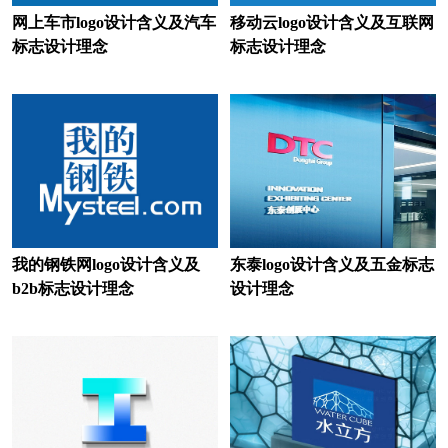
地产公司logo设计
电视台logo设计
网上车市logo设计含义及汽车
移动云logo设计含义及互联网
耳机logo设计
服饰logo设计
标志设计理念
标志设计理念
服装logo设计
非洲‌银行logo设计
房地产logo设计
服务logo设计
狗粮logo设计
果汁logo设计
广药集团logo设计
功能性饮料logo设计
公寓logo设计
我的钢铁网logo设计含义及
东泰logo设计含义及五金标志
b2b标志设计理念
设计理念
股份logo设计
工业学校logo设计
国外大学logo设计
工程学院logo设计
国外城市logo设计
谷歌logo设计
公司logo设计
红色logo设计