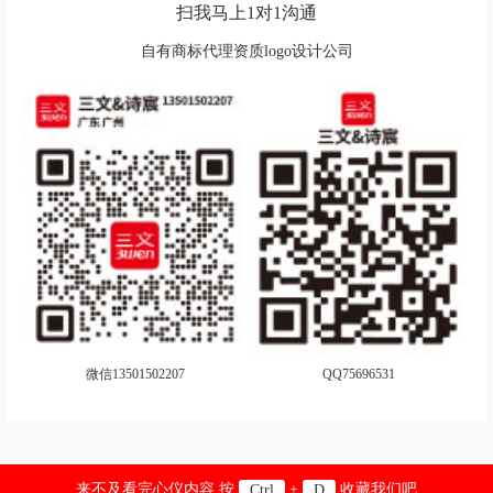
扫我马上1对1沟通
箱包logo设计
洗衣液logo设计
自有商标代理资质logo设计公司
洗发水logo设计
蓄电池logo设计
芯片logo设计
项链logo设计
雪糕logo设计
鞋logo设计
休闲服logo设计
湘菜logo设计
西餐logo设计
协会logo设计
燕窝logo设计
洋酒logo设计
饮用水logo设计
乐器logo设计
微信13501502207
QQ75696531
运动品牌logo设计
牙膏logo设计
油漆logo设计
药业logo设计
来不及看完心仪内容 按
+
收藏我们吧
Ctrl
D