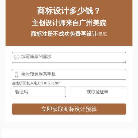
童车logo设计
涂料logo设计
商标设计多少钱？
太阳能logo设计
投影仪logo设计
主创设计师来自广州美院
童装logo设计
甜品logo设计
商标注册不成功免费再设计
(指定)
投资管理logo设计
托儿所logo设计
图书馆logo设计
腾讯logo设计
威士忌logo设计
卫浴logo设计
外国车logo设计
物流logo设计
请接听回复来电135 0150 2207
获取验证码
网络logo设计
舞台音响logo设计
卫生巾logo设计
腕表logo设计
立即获取商标设计预算
维修logo设计
外国语学校logo设计
卫星电视logo设计
香槟logo设计