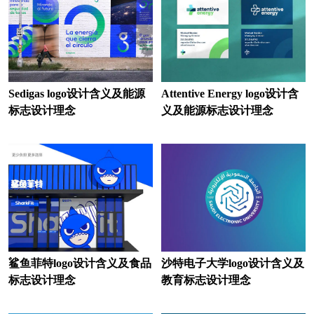
路由器logo设计
零售logo设计
律师事务所logo设计
旅行社logo设计
理工大学logo设计
联赛logo设计
联合会logo设计
联盟logo设计
Sedigas logo设计含义及能源
Attentive Energy logo设计含
标志设计理念
义及能源标志设计理念
面粉logo设计
面条logo设计
沐浴露logo设计
木门logo设计
门窗logo设计
摩托车logo设计
马车标logo设计
米logo设计
名表logo设计
民宿logo设计
鲨鱼菲特logo设计含义及食品
沙特电子大学logo设计含义及
麻辣烫logo设计
面馆logo设计
标志设计理念
教育标志设计理念
媒体logo设计
美容logo设计