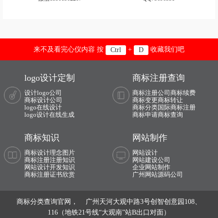
医药logo设计
药企logo设计
药品logo设计
药店logo设计
医疗器械logo设计
眼镜logo设计
来不及看完心仪内容 按
+
收藏我们吧
Ctrl
D
音响logo设计
音箱logo设计
logo设计定制
商标注册查询
饮料logo设计
运动服logo设计
设计logo公司
商标注册公司
商标续费
商标设计公司
商标变更
商标转让
运动鞋logo设计
亚洲‌银行logo设计
logo在线设计
商标分类
国际商标注册
logo设计在线生成
商标申请
商标查询
银行logo设计
养生logo设计
商标知识
网站制作
英语培训logo设计
音乐学院logo设计
商标设计理念图片
网站设计
商标注册注册知识
网站建设公司
医科大学logo设计
艺术学院logo设计
网站设计开发知识
企业网站制作
商标注册证书欣赏
广州网站源码公司
娱乐logo设计
音乐logo设计
商标分类查询官网， 广州天河大观中路3号创智创意园108、
游戏logo设计
瑜伽logo设计
116（地铁21号线“大观南”站B出口对面）