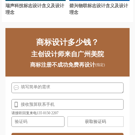
童车logo设计
涂料logo设计
瑞声科技标志设计含义及设计
碧兴物联标志设计含义及设计
理念
理念
太阳能logo设计
童装logo设计
投影仪logo设计
甜品logo设计
商标设计多少钱？
投资管理logo设计
托儿所logo设计
主创设计师来自广州美院
图书馆logo设计
腾讯logo设计
商标注册不成功免费再设计
(指定)
威士忌logo设计
卫浴logo设计
外国车logo设计
物流logo设计
网络logo设计
舞台音响logo设计
卫生巾logo设计
腕表logo设计
请接听回复来电135 0150 2207
维修logo设计
外国语学校logo设计
获取验证码
卫星电视logo设计
香槟logo设计