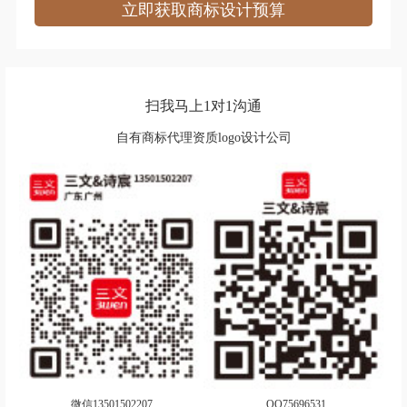
立即获取商标设计预算
箱包logo设计
洗衣液logo设计
洗发水logo设计
蓄电池logo设计
芯片logo设计
项链logo设计
扫我马上1对1沟通
自有商标代理资质logo设计公司
雪糕logo设计
休闲服logo设计
鞋logo设计
湘菜logo设计
西餐logo设计
协会logo设计
燕窝logo设计
饮用水logo设计
洋酒logo设计
运动品牌logo设计
乐器logo设计
牙膏logo设计
油漆logo设计
药业logo设计
微信13501502207
QQ75696531