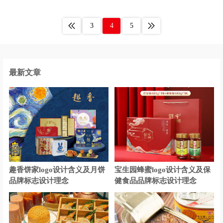
白酒logo设计
办公用品logo设计
3
4
5
玻璃水logo设计
便利店logo设计
百货logo设计
北美洲银行logo设计
保险logo设计
博物馆logo设计
最新文章
茶logo设计
茶饮logo设计
床垫logo设计
瓷砖logo设计
车企logo设计
厨电logo设计
充电宝logo设计
充电桩logo设计
趣香饼家logo设计含义及月饼
宝生园蜂蜜logo设计含义及保
存储logo设计
厨具logo设计
品牌标志设计理念
健食品品牌标志设计理念
超市logo设计
抽纸logo设计
餐厅logo设计
餐饮logo设计