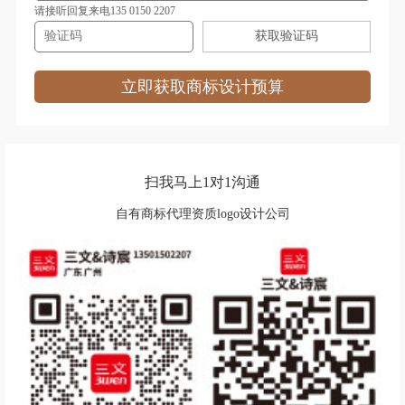
地产logo设计
电视台logo设计
请接听回复来电135 0150 2207
获取验证码
耳机logo设计
服装logo设计
服饰logo设计
非洲‌银行logo设计
立即获取商标设计预算
房地产logo设计
服务logo设计
狗粮logo设计
果汁logo设计
扫我马上1对1沟通
广药集团logo设计
自有商标代理资质logo设计公司
功能性饮料logo设计
公寓logo设计
股份logo设计
工业学校logo设计
国外大学logo设计
工程学院logo设计
国外城市logo设计
谷歌logo设计
公司logo设计
红色logo设计