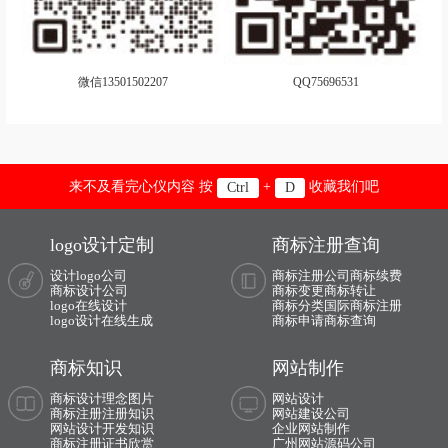
黑巧克力logo设计
火腿logo设计
红茶logo设计
黑啤logo设计
微信13501502207
QQ75696531
护肤品logo设计
化妆品logo设计
豪华汽车品牌logo设计
货车logo设计
航空公司logo设计
火锅店logo设计
来不及看完心仪内容 按
+
收藏我们吧
Ctrl
D
环境logo设计
环保logo设计
logo设计定制
商标注册查询
进口酒logo设计
鸡尾酒logo设计
设计logo公司
商标注册公司
商标续费
商标设计公司
商标变更
商标转让
logo在线设计
商标分类
国际商标注册
家纺logo设计
健身器材logo设计
logo设计在线生成
商标申请
商标查询
轿车logo设计
商标知识
网站制作
经济型汽车品牌logo设计
商标设计理念图片
网站设计
商标注册注册知识
网站建设公司
网站设计开发知识
企业网站制作
家电logo设计
建筑logo设计
商标注册证书欣赏
广州网站源码公司