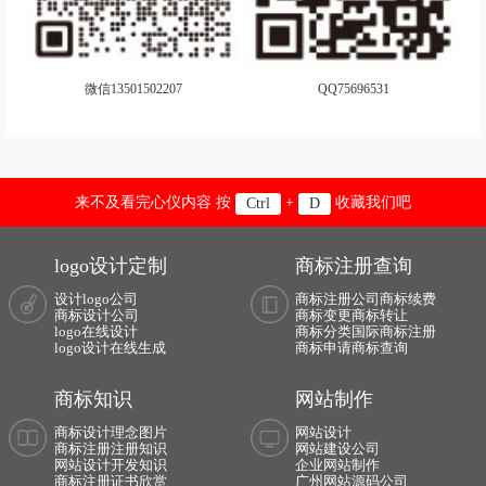
黑巧克力logo设计
火腿logo设计
红茶logo设计
黑啤logo设计
微信13501502207
QQ75696531
化妆品logo设计
护肤品logo设计
货车logo设计
豪华汽车品牌logo设计
航空公司logo设计
火锅店logo设计
来不及看完心仪内容 按
+
收藏我们吧
Ctrl
D
环境logo设计
环保logo设计
logo设计定制
商标注册查询
鸡尾酒logo设计
进口酒logo设计
设计logo公司
商标注册公司
商标续费
商标设计公司
商标变更
商标转让
logo在线设计
商标分类
国际商标注册
家纺logo设计
健身器材logo设计
logo设计在线生成
商标申请
商标查询
经济型汽车品牌logo设计
商标知识
网站制作
轿车logo设计
家电logo设计
商标设计理念图片
网站设计
商标注册注册知识
网站建设公司
网站设计开发知识
企业网站制作
建筑logo设计
家庭音响logo设计
商标注册证书欣赏
广州网站源码公司