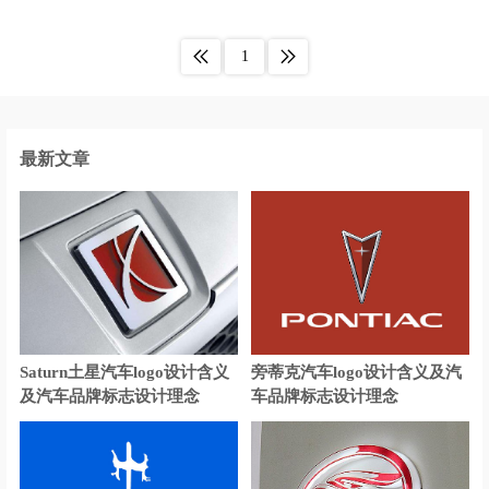
白葡萄酒logo设计
办公用品logo设计
1
玻璃水logo设计
便利店logo设计
百货logo设计
北美洲银行logo设计
保险logo设计
博物馆logo设计
最新文章
茶logo设计
茶饮logo设计
床垫logo设计
瓷砖logo设计
车企logo设计
厨电logo设计
充电宝logo设计
充电桩logo设计
Saturn土星汽车logo设计含义
旁蒂克汽车logo设计含义及汽
存储logo设计
厨具logo设计
及汽车品牌标志设计理念
车品牌标志设计理念
超市logo设计
抽纸logo设计
餐厅logo设计
茶馆logo设计