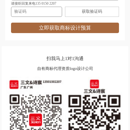
地产logo设计
电视台logo设计
请接听回复来电135 0150 2207
获取验证码
耳机logo设计
服饰logo设计
服装logo设计
非洲‌银行logo设计
立即获取商标设计预算
房地产logo设计
服务logo设计
狗粮logo设计
果汁logo设计
扫我马上1对1沟通
广药集团logo设计
自有商标代理资质logo设计公司
功能性饮料logo设计
公寓logo设计
股份logo设计
工业学校logo设计
国外大学logo设计
工程学院logo设计
国外城市logo设计
谷歌logo设计
公司logo设计
红色logo设计