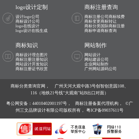
logo设计定制
商标注册查询
家庭音响logo设计
建材logo设计
设计logo公司
商标注册公司
商标续费
商标设计公司
商标变更
商标转让
家私logo设计
家具logo设计
logo在线设计
商标分类
国际商标注册
logo设计在线生成
商标申请
商标查询
酒店logo设计
金融logo设计
商标知识
网站制作
集团logo设计
集团公司logo设计
商标设计理念图片
网站设计
商标注册注册知识
网站建设公司
教育logo设计
俱乐部logo设计
网站设计开发知识
企业网站制作
商标注册证书欣赏
广州网站源码公司
客车logo设计
开关插座logo设计
商标分类查询官网， 广州天河大观中路3号创智创意园108、
快递logo设计
快捷酒店logo设计
116（地铁21号线“大观南”站B出口对面）
会计师logo设计
科技大学logo设计
粤公网安备：44010402001197号，
商标注册备案代理机构， ©广
州三文品牌设计有限公司版权所有，
粤ICP备09037611号
蓝色logo设计
零食logo设计
烈酒logo设计
轮胎logo设计