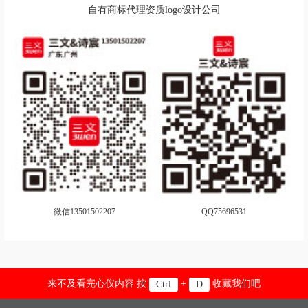
火腿logo设计
黑巧克力logo设计
自有商标代理资质logo设计公司
红茶logo设计
黑啤logo设计
护肤品logo设计
化妆品logo设计
豪华汽车品牌logo设计
货车logo设计
航空公司logo设计
火锅店logo设计
环保logo设计
环境logo设计
进口酒logo设计
鸡尾酒logo设计
家纺logo设计
健身器材logo设计
微信13501502207
QQ75696531
轿车logo设计
经济型汽车品牌logo设计
来不及看完心仪内容 按
+
收藏我们吧
Ctrl
D
家电logo设计
建筑logo设计