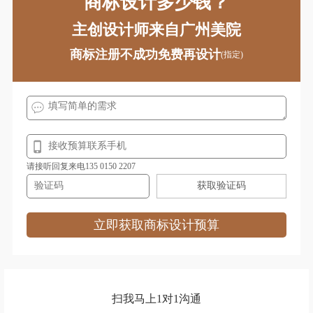
商标设计多少钱？
地产公司logo设计
电视台logo设计
主创设计师来自广州美院
耳机logo设计
服饰logo设计
商标注册不成功免费再设计
(指定)
服装logo设计
非洲‌银行logo设计
房地产logo设计
服务logo设计
狗粮logo设计
果汁logo设计
广药集团logo设计
请接听回复来电135 0150 2207
功能性饮料logo设计
公寓logo设计
获取验证码
股份logo设计
工业学校logo设计
立即获取商标设计预算
国外大学logo设计
工程学院logo设计
国外城市logo设计
谷歌logo设计
公司logo设计
红色logo设计
扫我马上1对1沟通